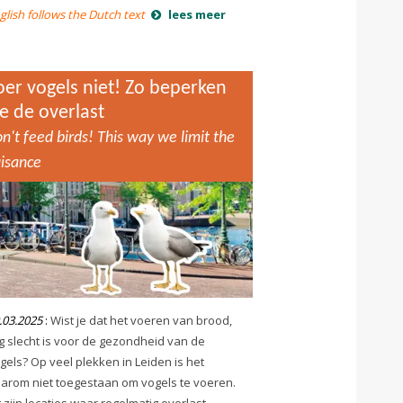
glish follows the Dutch text
lees meer
oer vogels niet! Zo beperken
e de overlast
n't feed birds! This way we limit the
isance
.03.2025
:
Wist je dat het voeren van brood,
g slecht is voor de gezondheid van de
gels? Op veel plekken in Leiden is het
arom niet toegestaan om vogels te voeren.
t zijn locaties waar regelmatig overlast