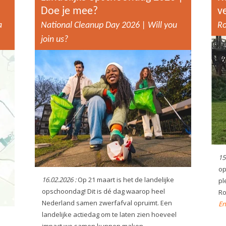
Doe je mee?
v
a
National Cleanup Day 2026 | Will you
Ro
join us?
15
op
16.02.2026 :
Op 21 maart is het de landelijke
pl
opschoondag! Dit is dé dag waarop heel
Ro
Nederland samen zwerfafval opruimt. Een
En
landelijke actiedag om te laten zien hoeveel
impact we samen kunnen maken.