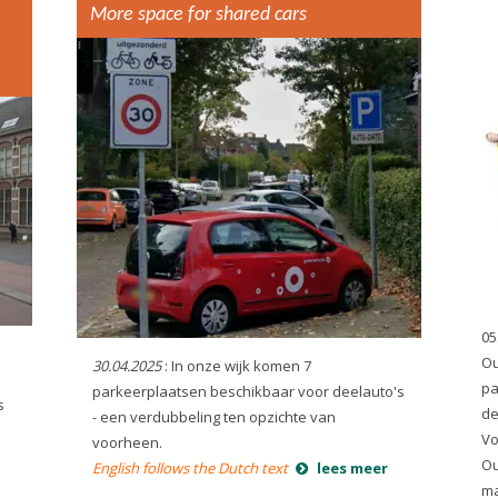
More space for shared cars
05
Ou
30.04.2025
: In onze wijk komen 7
pa
parkeerplaatsen beschikbaar voor deelauto's
s
de
- een verdubbeling ten opzichte van
Vo
voorheen.
Ou
English follows the Dutch text
lees meer
ma