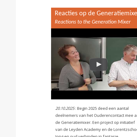
Reacties op de Generatiemixe
Reactions to the Generation Mixer
20.10.2025
: Begin 2025 deed een aantal
deelnemers van het Ouderencontact mee 
de Generatiemixer. Een project op initiatief
van de Leyden Academy en de Lorentzschoo
Jong en oud verbinden in fantasie.