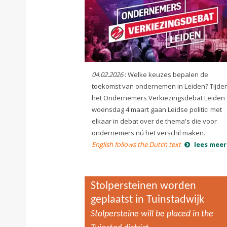
04.02.2026
: Welke keuzes bepalen de
toekomst van ondernemen in Leiden? Tijde
het Ondernemers Verkiezingsdebat Leiden
woensdag 4 maart gaan Leidse politici met
elkaar in debat over de thema's die voor
ondernemers nú het verschil maken.
English follows the Dutch text
lees meer
Stolpersteinen worden
geplaatst in Tuinstadwijk
Stolpersteine ​​will be placed in the