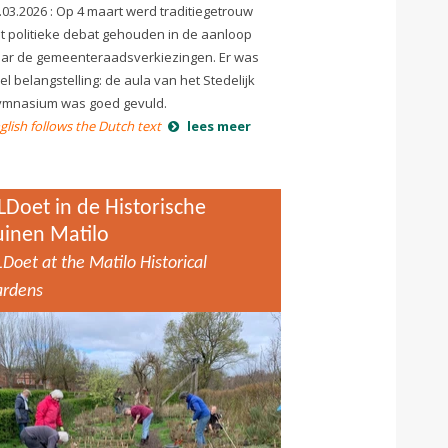
.03.2026 : Op 4 maart werd traditiegetrouw
t politieke debat gehouden in de aanloop
ar de gemeenteraadsverkiezingen. Er was
el belangstelling: de aula van het Stedelijk
mnasium was goed gevuld.
glish follows the Dutch text
lees meer
LDoet in de Historische
uinen Matilo
Doet at the Matilo Historical
ardens