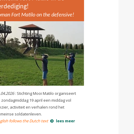
erdediging!
man Fort Matilo on the defensive!
.04.2026
: Stichting Mooi Matilo organiseert
 zondagmiddag 19 april een middag vol
ezier, activiteit en verhalen rond het
meinse soldatenleven.
glish follows the Dutch text
lees meer