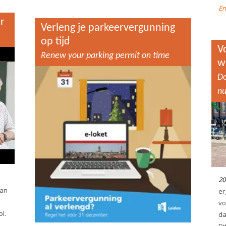
En
r
Verleng je parkeervergunning
op tijd
V
Renew your parking permit on time
w
Do
nu
20
aan
er
vo
l.
da
Di