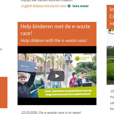
English follows the Dutch text
lees meer
I
C
In
Help kinderen met de e-waste
race!
Help children with the e-waste race!
er
n
25
Po
ui
bi
22.03.2026
: De e-waste race is er weer!