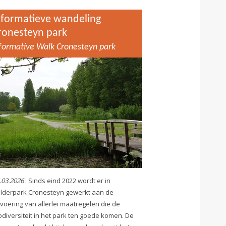
nformatieve wandeling
ronesteyn park
formative Walk Cronesteyn park
.03.2026
: Sinds eind 2022 wordt er in
lderpark Cronesteyn gewerkt aan de
tvoering van allerlei maatregelen die de
odiversiteit in het park ten goede komen. De