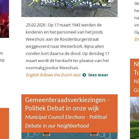
06
he
na
25.02.2026
: Op 17 maart 1943 werden de
ve
kinderen en het personeel van het Joods
Gy
Weeshuis aan de Roodenburgerstraat
En
weggevoerd naar Westerbork. Bijna allen
ns
vonden kort daarna de dood. Op dinsdag 17
 op
maart wordt dit herdacht ter plaatse van het
N
voormalig Joodse Weeshuis.
T
English follows the Dutch text
lees meer
NL
G
Gemeenteraadsverkiezingen -
Politiek Debat in onze wijk
Municipal Council Elections - Political
Debate in our Neighborhood