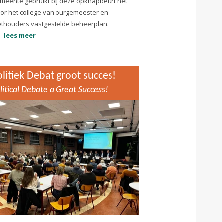
meente gebruikt bij deze opknapbeurt het
or het college van burgemeester en
thouders vastgestelde beheerplan.
lees meer
olitiek Debat groot succes!
litical Debate a Great Success!