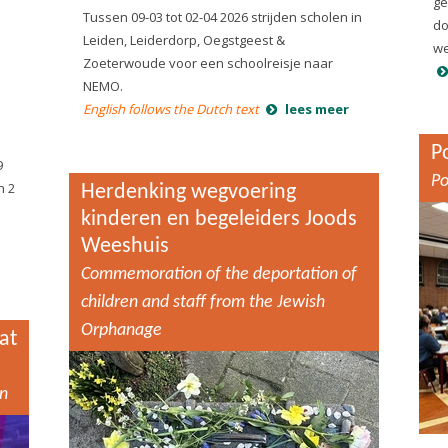
ge
Tussen 09-03 tot 02-04 2026 strijden scholen in
do
Leiden, Leiderdorp, Oegstgeest &
we
Zoeterwoude voor een schoolreisje naar
NEMO.
English follows the Dutch text
lees meer
P
9
Po
n 2
Herdenking wegvoering
kinderen en begeleiders Joods
.
Weeshuis
Commemoration of the deportation of
children and staff from the Jewish
Orphanage
at
en