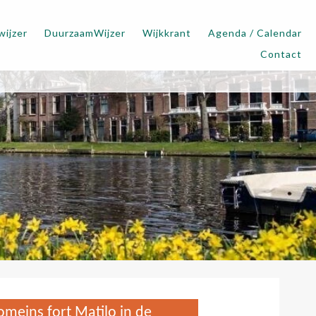
wijzer
DuurzaamWijzer
Wijkkrant
Agenda / Calendar
Contact
omeins fort Matilo in de