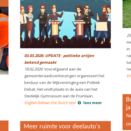
25
me
in
03.03.2026: UPDATE - politieke artijen
ra
bekend gemaakt
tu
18.02.2026
: Voorafgaand aan de
ni
gemeenteraadsverkiezingen organiseert het
En
bestuur van de Wijkvereniging een Politiek
Debat. Het vindt plaats in de aula van het
Stedelijk Gymnasium aan de Fruinlaan.
B
English follows the Dutch text
lees meer
ja
Ne
co
Meer ruimte voor deelauto's