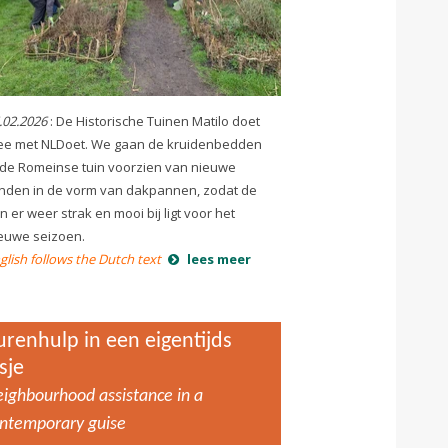
.02.2026
: De Historische Tuinen Matilo doet
e met NLDoet. We gaan de kruidenbedden
 de Romeinse tuin voorzien van nieuwe
nden in de vorm van dakpannen, zodat de
in er weer strak en mooi bij ligt voor het
euwe seizoen.
glish follows the Dutch text
lees meer
urenhulp in een eigentijds
sje
ighbourhood assistance in a
ntemporary guise