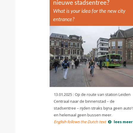
nieuwe stadsentree?
What is your idea for the new city
entrance?
13.01.2025 : Op de route van station Leiden
Centraal naar de binnenstad – de
stadsentree – rijden straks bijna geen auto’
en helemaal geen bussen meer.
English follows the Dutch text
lees meer