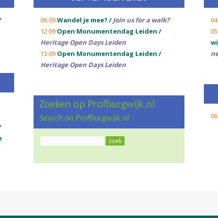
?
06.09
Wandel je mee? /
Join us for a walk?
04
12.09
Open Monumentendag Leiden /
05
Heritage Open Days Leiden
wi
13.09
Open Monumentendag Leiden /
n
Heritage Open Days Leiden
Zoeken op Profburgwijk.nl
06
Search on Profburgwijk.nl
?
e