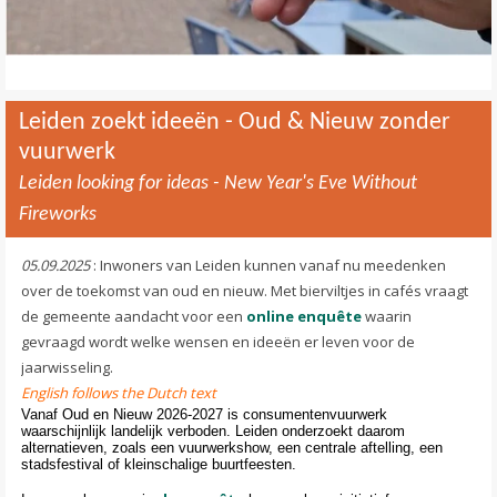
Leiden zoekt ideeën - Oud & Nieuw zonder
vuurwerk
Leiden looking for ideas - New Year's Eve Without
Fireworks
05.09.2025
: Inwoners van Leiden kunnen vanaf nu meedenken
over de toekomst van oud en nieuw. Met bierviltjes in cafés vraagt
de gemeente aandacht voor een
online enquête
waarin
gevraagd wordt welke wensen en ideeën er leven voor de
jaarwisseling.
English follows the Dutch text
Vanaf Oud en Nieuw 2026-2027 is consumentenvuurwerk
waarschijnlijk landelijk verboden. Leiden onderzoekt daarom
alternatieven, zoals een vuurwerkshow, een centrale aftelling, een
stadsfestival of kleinschalige buurtfeesten.