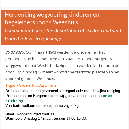
Herdenking wegvoering kinderen en
begeleiders Joods Weeshuis
Commemoration of the deportation of children and staff
from the Jewish Orphanage
25.02.2026
: Op 17 maart 1943 werden de kinderen en het
personeel van het Joods Weeshuis aan de Roodenburgerstraat
weggevoerd naar Westerbork. Bijna allen vonden kort daarna de
dood. Op dinsdag 17 maart wordt dit herdacht ter plaatse van het
voormalig Joodse Weeshuis.
English follows the Dutch text
De herdenking is een gezamenlijke organisatie met de wijkvereniging
onze
Professoren- en Burgermeesterswijk, de Josephschool en
stichting.
Van harte welkom om hierbij aanwezig te zijn.
Waar
: Roodenburgerstraat 1a
Wanneer
: Dinsdag 17 maart tussen 14.00-15.00.