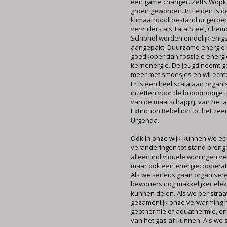
een game changer. Zelfs Wopk
groen geworden. In Leiden is d
klimaatnoodtoestand uitgeroe
vervuilers als Tata Steel, Che
Schiphol worden eindelijk enig
aangepakt. Duurzame energie 
goedkoper dan fossiele energi
kernenergie. De jeugd neemt 
meer met smoesjes en wil echt
Er is een heel scala aan organis
inzetten voor de broodnodige 
van de maatschappij; van het ac
Extinction Rebellion tot het zeer
Urgenda.
Ook in onze wijk kunnen we ech
veranderingen tot stand brenge
alleen individuele woningen v
maar ook een energiecoöperati
Als we serieus gaan organiser
bewoners nog makkelijker elekt
kunnen delen. Als we per straat
gezamenlijk onze verwarming h
geothermie of aquathermie, en
van het gas af kunnen. Als we 