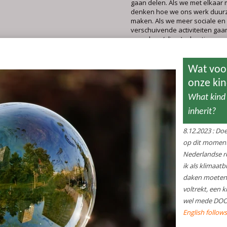
gaan delen. Als we met elkaar
denken hoe we ons werk duu
maken. Als we meer sociale en
verschuivende activiteiten gaa
waardoor (vlieg-)vakanties en
consumptie flink minder worden
gedachtegoed van filosofie, ps
spirituele tradities gaan gebru
als mens te transformeren. Al
groot-huis-bewoners zorgvuldi
kleiner te gaan wonen. Kortom,
meer doen wat we ‘eigenlijk’ 
doen. Dan is er veel mogelijk. 
prachtige wijk. En dan kunnen
weer met vertrouwen tegemoet 
onszelf en voor onze kinderen
kleinkinderen.
Dus als je weet wat je eigenlij
doen: doe het. Weet je het niet,
waar je moet beginnen, kijk da
volgende websites:
mijnverborgenimpact.nl
,
simpelduurzaam.nl,
milieuc
verder op deze website. Loop j