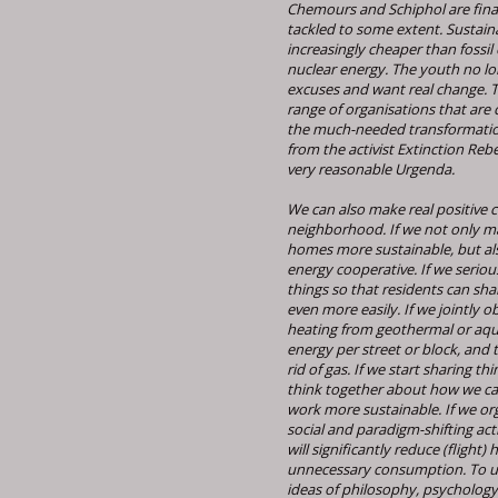
Chemours and Schiphol are final
tackled to some extent. Sustain
increasingly cheaper than fossil
nuclear energy. The youth no lon
excuses and want real change. T
range of organisations that are
the much-needed transformation
from the activist Extinction Rebe
very reasonable Urgenda.
We can also make real positive 
neighborhood. If we not only ma
homes more sustainable, but al
energy cooperative. If we seriou
things so that residents can shar
even more easily. If we jointly o
heating from geothermal or aq
energy per street or block, and 
rid of gas. If we start sharing th
think together about how we c
work more sustainable. If we o
social and paradigm-shifting acti
will significantly reduce (flight)
unnecessary consumption. To us
ideas of philosophy, psychology 