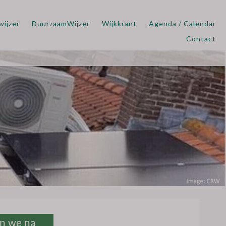
wijzer
DuurzaamWijzer
Wijkkrant
Agenda / Calendar
Contact
en we na