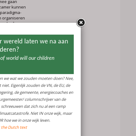
 mee gaan
rzamer kunnen
 paradigma-
n organiseren
 overbodige
. Het rijke
ychologie en
iken om onszelf
leenstaande
g helpen om
 als we steeds
zouden moeten
Ook in onze
 we de toekomst
zien, voor
 en
k zou moeten
 of weet je niet
n een op de
entraal.nl
of
e vast? Mail me