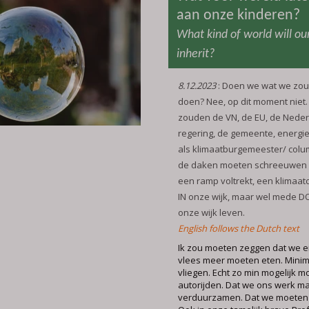
aan onze kinderen?
What kind of world will our
inherit?
8.12.2023
: Doen we wat we zo
doen? Nee, op dit moment niet. 
zouden de VN, de EU, de Nede
regering, de gemeente, energi
als klimaatburgemeester/ colu
de daken moeten schreeuwen d
een ramp voltrekt, een klimaatc
IN onze wijk, maar wel mede D
onze wijk leven.
English follows the Dutch text
Ik zou moeten zeggen dat we e
vlees meer moeten eten. Mini
vliegen. Echt zo min mogelijk 
autorijden. Dat we ons werk 
verduurzamen. Dat we moeten 