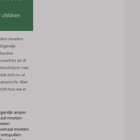
 children
uden moeten
Eigenlijk
rlandse
ecoaches en ik
mnschrijver van
at zich nu al
atastrofe. Niet
OOR hoe we in
igenlijk amper
maal moeten
moeten
maximaal moeten
ontspullen.