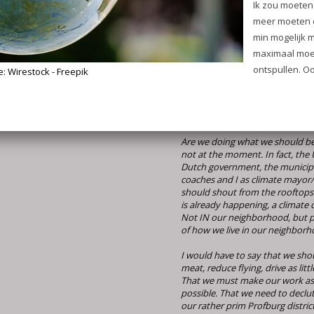
dan op
info@maartenstoffer
denk met je mee.
Maarten Stoffers
De Column van Maarten Stoffers
de Wijkkrant van December 202
What kind of world will we le
children and grandchildren?
Are we doing what we should be
not at the moment. In fact, the 
Dutch government, the municipa
coaches and I as climate mayor
should shout from the rooftops 
is already happening, a climate 
Not IN our neighborhood, but 
of how we live in our neighbor
I would have to say that we shou
meat, reduce flying, drive as littl
That we must make our work as 
possible. That we need to declut
our rather prim Profburg district