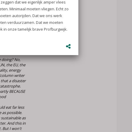
s.nl
en ik
 verscheen in
3
ave to our
 doing? No,
UN, the EU, the
lity, energy
/column writer
that a disaster
catastrophe.
partly BECAUSE
hood
ld eat far less
e as possible.
sustainable as
ter. And this in
. But I won't