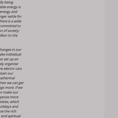
ly being
able energy is
 energy and
ger settle for
here is a wide
 committed to
 of society;
llion to the
changes in our
ke individual
so set up an
sly organise
e electric cars
btain our
uathermal
then we can get
ings more. If we
an make our
rganize more
vities, which
 holidays and
e the rich
and spiritual