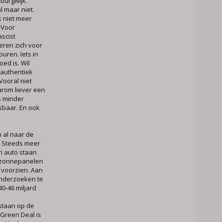
burgwijk.
l maar niet.
k niet meer
 Voor
scist
eren zich voor
uren. Iets in
goed is. Wil
Inauthentiek
Vooral niet
arom liever een
is minder
sbaar. En ook
 al naar de
. Steeds meer
en auto staan
al zonnepanelen
n voorzien. Aan
onderzoeken te
0-46 miljard
staan op de
 Green Deal is