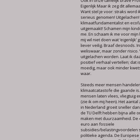
Ook in onze tamelijk brave Prof
Eigenlijk Maar ik zeg dit allemaa
Want stel je voor: straks word i
serieus genomen! Uitgelachen!
klimaatfundamentalist en ecofa
uitgemaakt! Schamen mijn kind
me. En schaam ik me voor mijn b
mij wil niet doen wat ‘eigenlijk’ 
liever veilig. Braaf desnoods. 
weliswaar, maar zonder risico. 
uitgelachen worden. Laat ik da
positief verhaal vertellen; dat 
moedig, maar ook minder kwet
waar.
Steeds meer mensen handelen
klimaatcatastofe die gaande is
mensen laten vlees, vliegtuig 
(zie ik om mij heen). Het aant
in Nederland groeit sneller da
de TU Delft hebben bijna alle 
maken met duurzaamheid. De 4
euro aan fossiele
subsidies/belastingvoordelen 
politieke agenda. De Europese