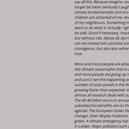
say all this. Because imagine: soo
longer be taken seriously! Laugh
climate fundamentalist and eco-
children are ashamed of me. A
of my neighbours. Something i
want to do what is 'actually' rig
be safe. Good if necessary. Inau
but without risk. Above all, don'
Let me instead tell a positive stor
courageous, but also less vulner
true.
More and more people are alrea
the climate catastrophe that i
and more people are giving up 
and cars (I see this happening 
number of solar panels in the N
growing faster than expected. At
almost all research deals with su
The 40-46 billion euros in annual
subsidies/tax benefits are on the
agenda. The European Green Dea
changer. Even Wopke Hoekstra 
green. A climate emergency has
in Leiden. Major polluters such a