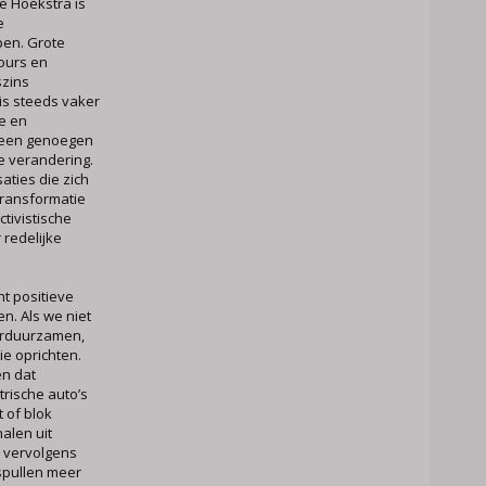
e Hoekstra is
e
pen. Grote
mours en
szins
is steeds vaker
e en
geen genoegen
e verandering.
aties die zich
transformatie
tivistische
 redelijke
t positieve
n. Als we niet
erduurzamen,
e oprichten.
en dat
rische auto’s
 of blok
alen uit
 vervolgens
spullen meer