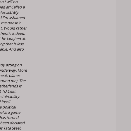
n I will no
ed at! Called a
fascist! My
nd I'm ashamed
n me doesn't
ht. Would rather
thentic indeed,
t be laughed at.
y; that is less
able. And also
dy acting on
s underway. More
meat, planes
around me). The
etherlands is
 TU Delft,
stainability.
 fossil
 political
l is a game
has turned
 been declared
s Tata Steel,