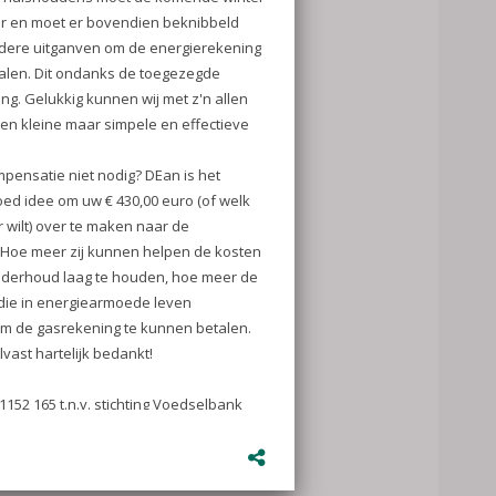
een (pdf)
oet de
r en moet er
 op andere
ing te kunnen
zegde
nen wij met z'n
maar simpele en
dig? DEan is
uw € 430,00
t) over te
oe meer zij
en, hoe meer
earmoede leven
g te kunnen
telijk bedankt!
chting