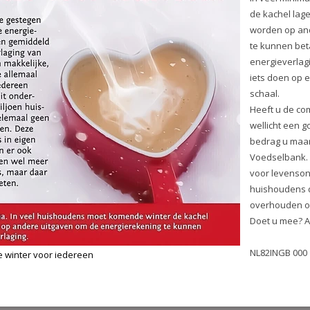
Naar de voedselbank
Warme winter voor ieder
In veel minima huishoudens m
komende winter de kachel lage
bovendien beknibbeld worden
uitganven om de energiereken
betalen. Dit ondanks de toege
energieverlaging. Gelukkig kun
allen iets doen op een kleine 
effectieve schaal.
Heeft u de compensatie niet no
het wellicht een goed idee om 
euro (of welk bedrag u maar wil
maken naar de Voedselbank. H
kunnen helpen de kosten voor
levensonderhoud laag te houd
de huishoudens die in energi
overhouden om de gasrekenin
betalen. Doet u mee? Alvast har
NL82INGB 000 1152 165 t.n.v. sti
Voedselbank Leiden e.o.