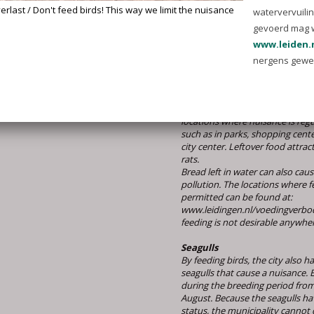
Meer informatie kun je vinden 
www.leiden.nl/voederverbo
www.leiden.nl/meeuwen
.
Don't feed birds! This way we
nuisance
Did you know that feeding bread
the health of birds? In many plac
is therefore not allowed to feed 
locations where nuisance is regu
such as in parks, shopping cente
city center. Leftover food attrac
rats.
Bread left in water can also cau
pollution. The locations where f
permitted can be found at:
www.leidingen.nl/voedingverbo
feeding is not desirable anywhe
Seagulls
By feeding birds, the city also h
seagulls that cause a nuisance. E
during the breeding period from
August. Because the seagulls ha
status, the municipality cannot