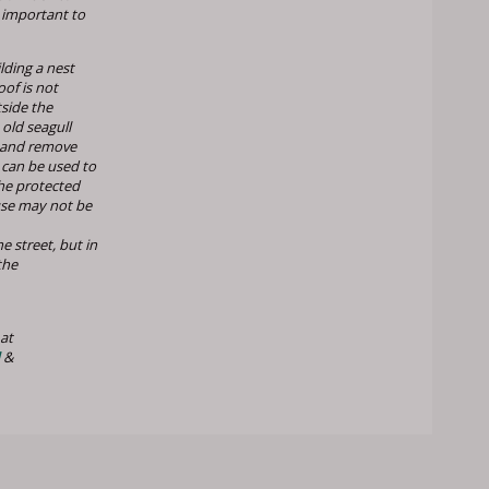
e important to
lding a nest
oof is not
tside the
old seagull
f and remove
 can be used to
he protected
 use may not be
 street, but in
the
at
&