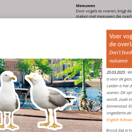
Meeuwen
Door vogels te voeren, krijgt de
maken met meeuwen die overl
veroorzaken. Vooral tijdens d
van half april tot en met augu
meeuwen een beschermde sta
kan de gemeente niet veel doe
te voorkomen. Het is daarom b
preventief te werk te gaan:
Voorkom dat meeuwen e
bouwen en eieren legge
dak is niet aantrekkelij
Haal op een dak met kiez
broedseizoen oude me
weg, verwijder bladeren
waar nieuwe nesten me
kunnen worden. Door d
status mogen nesten die 
niet verstoord of vernie
Gooi afval niet op straat
vuilnisbak en gebruik d
containers.
Voer meeuwen niet!