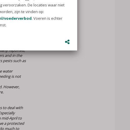
op
d
en
 limit the
 is very bad for
es in Leiden it
birds. These are
larly reported,
rs and in the
ts pests such as
se water
eeding is not
d. However,
re.
as to deal with
specially
 mid-April to
ve a protected
 do much to