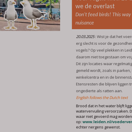
we de overlast
Don't feed birds! This way
nuisance
20.03.2025
:
Wist je dat het voe
erg slecht is voor de gezondhe
vogels? Op veel plekken in Leid
daarom niet toegestaan om vog
Dit zijn locaties waar regelmati
gemeld wordt, zoals in parken, 
winkelcentra en in de binnenst
Etensresten die blijven liggen 
ongedierte als ratten aan.
English follows the Dutch text
Brood dat in het water blijft lig
watervervuiling veroorzaken. D
waar niet gevoerd mag worden, 
op:
www.leiden.nl/voederve
echter nergens gewenst.