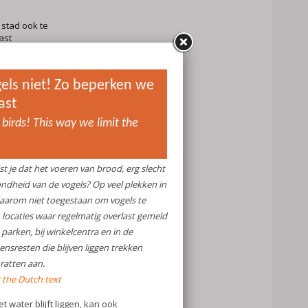
 stad ook te
ast
e broedperiode
stus. Omdat de
tus hebben,
n om overlast
elangrijk om
en nest
n. Een schoon
k voor meeuwen.
els buiten het
euwennesten
 en takken
e gevormd
e beschermde
in gebruik zijn
tigd worden!
, maar in de
e ondergrondse