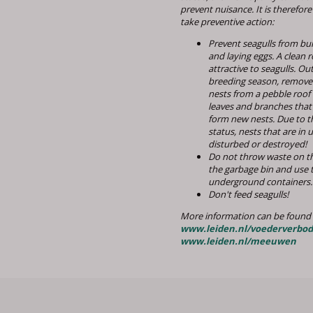
prevent nuisance. It is therefor
take preventive action:
Prevent seagulls from bui
and laying eggs. A clean r
attractive to seagulls. Ou
breeding season, remove 
nests from a pebble roo
leaves and branches that
form new nests. Due to t
status, nests that are in
disturbed or destroyed!
Do not throw waste on the
the garbage bin and use 
underground containers.
Don't feed seagulls!
More information can be found 
www.leiden.nl/voederverbod
www.leiden.nl/meeuwen