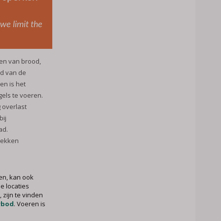
 we limit the
ren van brood,
id van de
en is het
els te voeren.
g overlast
bij
ad.
trekken
gen, kan ook
e locaties
zijn te vinden
rbod
. Voeren is