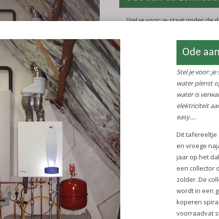
Stel je voor: je staat onder de 
warm water plenst op je body, e
happy. Al dat water is verwarm
Er komt geen gas of elektricitei
Summertime and the living is e
Dit tafereeltje duurt in mijn hui
zomer en vroege najaar. Oorza
zonneboiler die al 16 jaar op het
een eenvoudige installatie: een
het dak en een voorraadvat op
collector zet zonlicht om in war
in een goed geisoleerd voorra
koperen spiraal afgegeven aan
voorraadvat staat naast de cv 
moet het tapwater naverwarmen
de maanden met de ‘r’ in de n
onvoldoende kracht heeft om 
voorraadvatwater tot 60 grade
warmen.
Het loopt al 16 jaar op rolletje