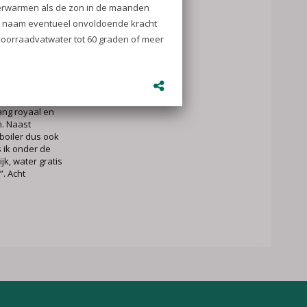
heel veel CO2
paald
eelt het 100
uishouden) tot
 zijn thuis met
6 jaar iets in
 dat is een
an we nodig
ang royaal en
n. Naast
eboiler dus ook
 ik onder de
ijk, water gratis
. Acht