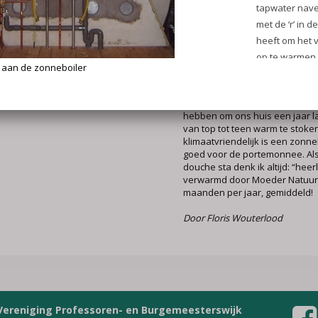
bespaart heel veel gas en dus 
uitstoot. Een zonneboiler is be
klimaatvriendelijk. Per jaar sch
kubieke meter (tweepersoonsh
150 kubieke meter aardgas.
(meerpersoonshuishouden). Wij
z’n tweetjes, dus dat scheelt in 1
de geest van 1.600 m3 aardgas,
hoeveelheid gas die meer is d
hebben om ons huis een jaar l
van top tot teen warm te stoke
klimaatvriendelijk is een zonn
goed voor de portemonnee. Als
douche sta denk ik altijd: “heerl
verwarmd door Moeder Natuur”
maanden per jaar, gemiddeld!
Door Floris Wouterlood
Vereniging Professoren- en Burgemeesterswijk