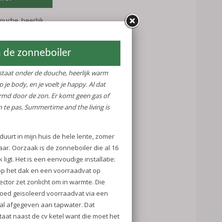
douche, heerlijk
n je voelt je
d door de zon.
t aan te pas.
asy….
s de hele lente,
ak is de
 dak ligt. Het is
 collector op
 zolder. De
mte. Die wordt
advat via een
 tapwater. Dat
ketel want die
 als de zon in
aam eventueel
het
n of meer op te
s. Het apparaat