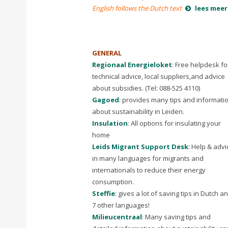
English follows the Dutch text
lees meer
GENERAL
Regionaal Energieloket
: Free helpdesk fo
technical advice, local suppliers,and advice
about subsidies. (Tel: 088-525 4110)
Gagoed
: provides many tips and informati
about sustainability in Leiden.
Insulation
: All options for insulating your
home
Leids Migrant Support Desk
: Help & advi
in many languages ​​for migrants and
internationals to reduce their energy
consumption.
Steffie
: gives a lot of saving tips in Dutch a
7 other languages!
Milieucentraal
: Many saving tips and