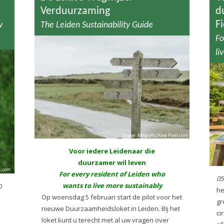
Verduurzaming
d
F
w
The Leiden Sustainability Guide
Fo
li
Voor iedere Leidenaar die
duurzamer wil leven
For every resident of Leiden who
05
wants to live more sustainably
0
he
Op woensdag 5 februari start de pilot voor het
gr
nieuwe Duurzaamheidsloket in Leiden. Bij het
ci
loket kunt u terecht met al uw vragen over