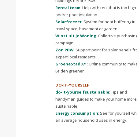
buildings before 1945
Rental team
: Help with rent that is too high
and/or poor insulation
Solarfreezer
: System for heat buffering in
crawl space, basement or garden
Winst uit je Woning
: Collective purchasin
campaign
Zon PBW
: Support point for solar panels f
expert local residents
GroeneStad071
: Online community to mak
Leiden greener
DO-IT-YOURSELF
do-it-yourselfsustainable
: Tips and
handyman guides to make your home more
sustainable
Energy consumption
: See for yourself wh
an average household uses in energy.