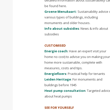
detailed information about sustainability ca
be found here.
Groene Menukaart:
Sustainability advice 
various types of buildings, including
monuments and older houses.
Info about subsidies
: News & info about
subsidies
CUSTOMISED
Energie coach
: Have an expert visit your
home no cost) to advise you on making your
home more sustainable, complete with
measures, costs and tips.
Energiefixers
: Practical help for tenants
Leiden Heritage
: For monuments and
buildings before 1945
Heat pump consultation
: Targeted advic
about heat pumps
SEE FOR YOURSELF