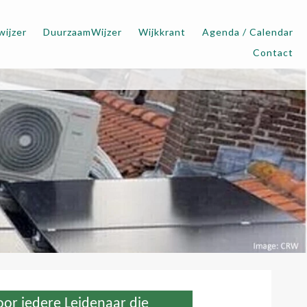
wijzer
DuurzaamWijzer
Wijkkrant
Agenda / Calendar
Contact
oor iedere Leidenaar die