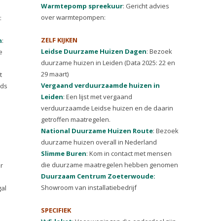
Warmtepomp spreekuur
: Gericht advies
over warmtepompen:
:
ZELF KIJKEN
n
:
Leidse Duurzame Huizen Dagen
: Bezoek
e
duurzame huizen in Leiden (Data 2025: 22 en
29 maart)
t
Vergaand verduurzaamde huizen in
nds
Leiden
: Een lijst met vergaand
e
verduurzaamde Leidse huizen en de daarin
getroffen maatregelen.
National Duurzame Huizen Route
: Bezoek
duurzame huizen overall in Nederland
Slimme Buren
: Kom in contact met mensen
die duurzame maatregelen hebben genomen
or
Duurzaam Centrum Zoeterwoude:
Showroom van installatiebedrijf
gal
SPECIFIEK