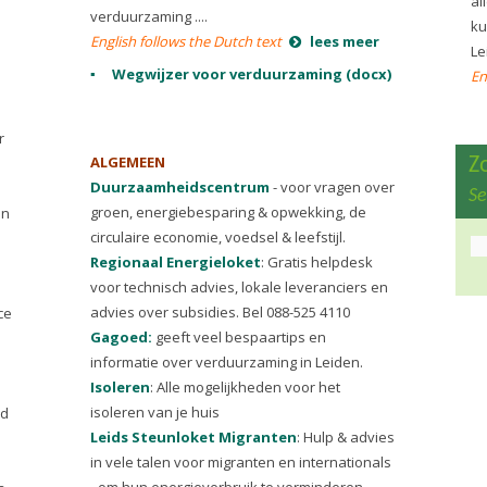
al
verduurzaming ....
ku
English follows the Dutch text
lees meer
Le
Wegwijzer voor verduurzaming (docx)
En
r
ALGEMEEN
Z
Duurzaamheidscentrum
- voor vragen over
Se
groen, energiebesparing & opwekking, de
on
circulaire economie, voedsel & leefstijl.
Regionaal Energieloket
: Gratis helpdesk
voor technisch advies, lokale leveranciers en
advies over subsidies. Bel 088-525 4110
ce
Gagoed:
geeft veel bespaartips en
informatie over verduurzaming in Leiden.
Isoleren
: Alle mogelijkheden voor het
isoleren van je huis
nd
Leids Steunloket Migranten
: Hulp & advies
in vele talen voor migranten en internationals
- om hun energieverbruik te verminderen.