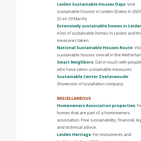
Leiden Sustainable Houses Days
: Visit
sustainable houses in Leiden (Dates in 2025
22 en 29 March)
Extensively sustainable homes in Leide
A list of sustainable homes in Leiden and th
measures taken.
National Sustainable Houses Route
: Visi
sustainable houses overall in the Netherla
Smart Neighbors
: Get in touch with peopl
who have taken sustainable measures
Sustainable Center Zoeterwoude
:
Showroom of installation company
MISCELLANEOUS
Homeowners Association properties
: F
homes that are part of a homeowners
association. Free sustainability, financial, le
and technical advice.
Leiden Heritage
: For monuments and