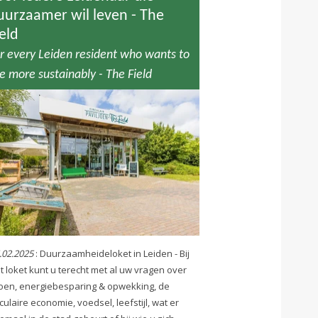
uurzaamer wil leven - The
ield
r every Leiden resident who wants to
ve more sustainably - The Field
.02.2025
: Duurzaamheideloket in Leiden - Bij
t loket kunt u terecht met al uw vragen over
oen, energiebesparing & opwekking, de
rculaire economie, voedsel, leefstijl, wat er