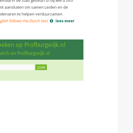
lemaal in de stad gebeurt of bij wie u zich
nt aansluiten om samen Leiden en de
idenaren te helpen verduurzamen.
glish follows the Dutch text
lees meer
oeken op Profburgwijk.nl
arch on Profburgwijk.nl