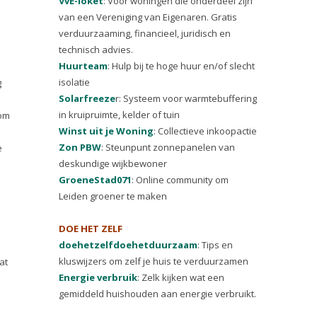
VvE-loket
: Voor woningen die onderdeel zijn
van een Vereniging van Eigenaren. Gratis
verduurzaaming, financieel, juridisch en
technisch advies.
Huurteam
: Hulp bij te hoge huur en/of slecht
isolatie
g
Solarfreeze
r: Systeem voor warmtebuffering
in kruipruimte, kelder of tuin
rom
Winst uit je Woning
: Collectieve inkoopactie
Zon PBW
: Steunpunt zonnepanelen van
e
deskundige wijkbewoner
GroeneStad071
: Online community om
Leiden groener te maken
DOE HET ZELF
doehetzelfdoehetduurzaam
: Tips en
kluswijzers om zelf je huis te verduurzamen
at
Energie verbruik
: Zelk kijken wat een
gemiddeld huishouden aan energie verbruikt.