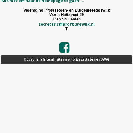
Klik hier om naar de homepage te gaan....
Vereniging Professoren- en Burgemeesterswijk
Van ’t Hoffstraat 29
2313 SN Leiden
secretaris@profburgwijk.nl
T
© 2026 -
snelsite.nl
-
sitemap
-
privacystatement/AVG