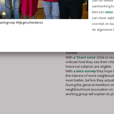
plannen.
Neighbourhood History Wo
Established
Following the Christmas appeal 
Wijkkrant, the new Neighbourh
working group was established 
fewer than nine neighbourhoo
appear to be enthusiastic about
started.
With a '
Start note
' (Click to r
indicate how they see their rol
historical subjects are eligible.
With a
mini-survey
they hope t
the interest of more neighbou
even better, before they actuall
During the general members me
neighbourhood association on 9
working group will explain its p