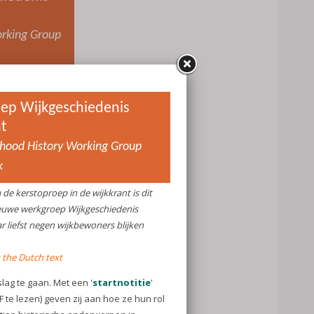
rking Group
in de wijkkrant
groep
ar liefst negen
 ....
 een
 te lezen) geven
welke tien
anmerking
ze de
ewoners nog
at ze
. Tijdens de
an de
taande geeft de
ing op haar