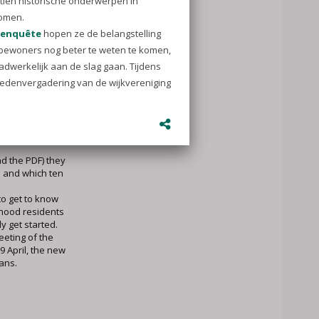
rking Group
in the
ood History
this spring. No
d residents
 getting
ead the PDF) they
e and which ten
o get to know
rhood residents
y get started.
eting of the
 April, the new
lans.