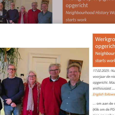
opgericht
Neighbourhood History Wo
starts work
17.02.2025
: Na de kerstoproep 
is dit voorjaar de nieuwe werk
Wijkgeschiedenis opgericht. Ma
wijkbewoners blijken enthousiast
English follows the Dutch text
.... om aan de slag te gaan. Met
'
startnotitie
' (Klik om de PDF
zij aan hoe ze hun rol zien en 
historische onderwerpen in a
komen.
Met een
mini-enquête
hopen 
belangstelling van meer wijkb
beter te weten te komen, voord
daadwerkelijk aan de slag gaan
algemene ledenvergadering v
wijkvereniging op 9 april aans
nieuwe werkgroep een toelicht