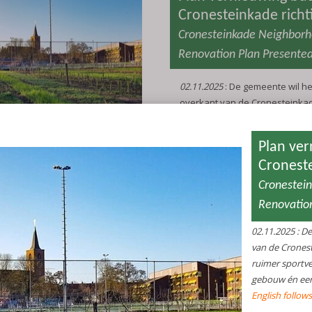
Cronesteinkade richt
Cronesteinkade Neighborh
Renovation Plan Presented
02.11.2025
: De gemeente wil he
overkant van de Cronesteinka
Ze denken aan een ruimer spor
groen, een nieuw duurzaam g
verbeterde openbare ruimte.
English follows the Dutch text
Een ruimer sportveld, meer gr
duurzaam gebouw én een ver
openbare ruimte: de gemeente 
park aan de Cronesteinkade t
Het park wordt als één geheel
Sport, recreatie en stadstuind
zichtbaar onderdeel van het pa
De gemeente heeft dit plan opg
samenwerking met de betrokken
weten Korfbalvereniging Sporti