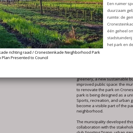
Stadstuinderij Het Zoete Land,
Hockeyclub Roomburg en Kinde
Kasteel.
Het plan gaat nu naar de geme
Meer leest u hier.
The municipality wants to reno
across the street from Cronest
envision a larger sports field,
a new sustainable building, a
public spaces. A larger sports f
greenery, a new sustainable bu
improved public space: the muni
to renovate the park on Crone
park is being designed as a uni
Sports, recreation, and urban g
become a visible part of the pa
neighborhood.
The municipality developed this
collaboration with the stakehol
club Sporting Trigon, urban ga