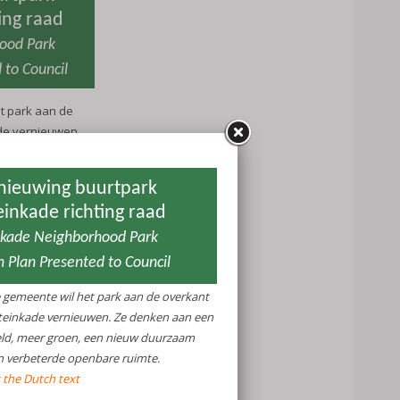
ing raad
ood Park
 to Council
t park aan de
de vernieuwen.
tveld, meer
ebouw én een
oen, een nieuw
beterde
is van plan het
e vernieuwen.
 ontworpen.
erij worden een
rk en de buurt.
esteld in
 partijen, te
ng Trigon,