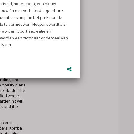
 Leidse
ropvang ’t
enteraad.
vate the park
einkade. They
 more greenery,
nd improved
ield, more
ilding, and
cipality plans
steinkade. The
fied whole.
ardening will
rk and the
 plan in
ders: Korfball
rdening Het