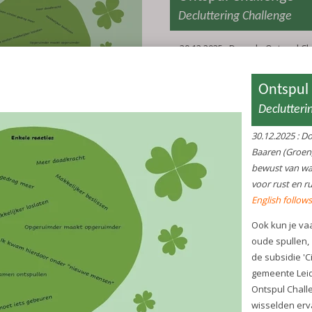
Decluttering Challenge
30.12.2025 : Door de Ontspul C
Yvonne van Baaren (Groen, G
Gelukkig) word je (meer) bewus
spullen met je doen. Ontspulle
rust en ruimte in jouw huis.
English follows the Dutch text
Ook kun je vaak iemand anders
met jouw oude spullen, zo krij
tweede leven. Met de subsidie '
Herwaarderen' van de gemeen
organiseerde Yvonne haar eer
Challenge. Leidenaren kwame
wisselden ervaringen uit over h
Ook konden verzamelde spulle
tweede leven krijgen.
.
In januari 2026 is een nieuwe 
Challenge gepland. Kijk op de
o
pagina van Groen, Gezond e