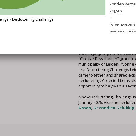
Decluttering Challenge
Yvonne van Baaren's Declutter
(Green, Healthy and Happy) he
become (more) aware of the im
belongings have on you. Declut
peace and space in your home.
often make someone else happ
old things, giving them a second
"Circular Revaluation" grant fr
municipality of Leiden, Yvonne
first Decluttering Challenge. Le
came together and shared exp
decluttering. Collected items al
opportunity to be given a second
A new Decluttering Challenge i
January 2026. Visit the declutte
Groen, Gezond en Gelukkig
.