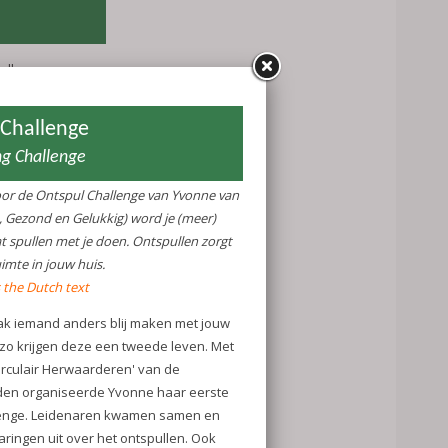
hallenge van
ezond en
t van wat
n zorgt voor
 blij maken
gen deze een
Circulair
te Leiden
ste Ontspul
n samen en
et ontspullen.
n hier een
Ontspul
ntspul
n Gelukkig