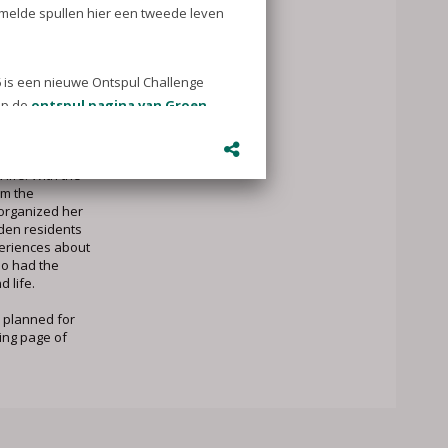
ing Challenge
lps you
pact your
tering creates
 You can also
y with your
 life. With the
om the
 organized her
iden residents
eriences about
so had the
 life.
s planned for
ring page of