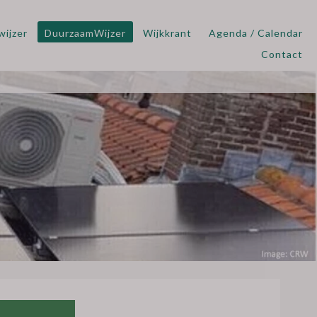
wijzer
DuurzaamWijzer
Wijkkrant
Agenda / Calendar
Contact