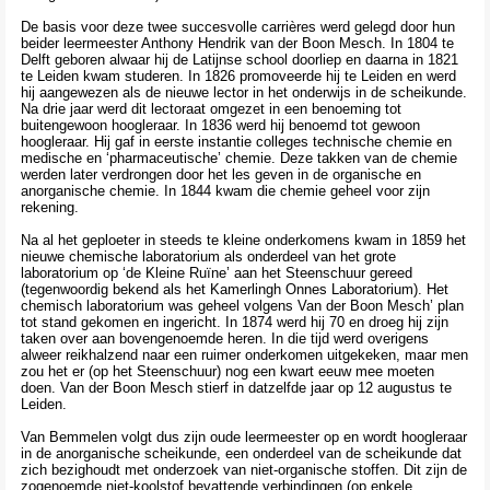
Contact
>
De basis voor deze twee succesvolle carrières werd gelegd door hun
beider leermeester Anthony Hendrik van der Boon Mesch. In 1804 te
Delft geboren alwaar hij de Latijnse school doorliep en daarna in 1821
te Leiden kwam studeren. In 1826 promoveerde hij te Leiden en werd
hij aangewezen als de nieuwe lector in het onderwijs in de scheikunde.
Na drie jaar werd dit lectoraat omgezet in een benoeming tot
buitengewoon hoogleraar. In 1836 werd hij benoemd tot gewoon
hoogleraar. Hij gaf in eerste instantie colleges technische chemie en
medische en ‘pharmaceutische’ chemie. Deze takken van de chemie
werden later verdrongen door het les geven in de organische en
anorganische chemie. In 1844 kwam die chemie geheel voor zijn
rekening.
Na al het geploeter in steeds te kleine onderkomens kwam in 1859 het
nieuwe chemische laboratorium als onderdeel van het grote
laboratorium op ‘de Kleine Ruïne’ aan het Steenschuur gereed
(tegenwoordig bekend als het Kamerlingh Onnes Laboratorium). Het
chemisch laboratorium was geheel volgens Van der Boon Mesch’ plan
tot stand gekomen en ingericht. In 1874 werd hij 70 en droeg hij zijn
taken over aan bovengenoemde heren. In die tijd werd overigens
alweer reikhalzend naar een ruimer onderkomen uitgekeken, maar men
zou het er (op het Steenschuur) nog een kwart eeuw mee moeten
doen. Van der Boon Mesch stierf in datzelfde jaar op 12 augustus te
Leiden.
Van Bemmelen volgt dus zijn oude leermeester op en wordt hoogleraar
in de anorganische scheikunde, een onderdeel van de scheikunde dat
zich bezighoudt met onderzoek van niet-organische stoffen. Dit zijn de
zogenoemde niet-koolstof bevattende verbindingen (op enkele