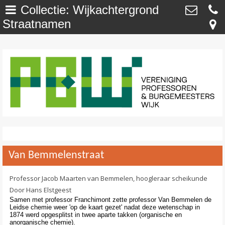
Collectie: Wijkachtergrond
Straatnamen
Welkom
>
Vereniging Professoren- en
Burgemeesterswijk
Onze Wijk - NU
>
Van ’t Hoffstraat 29 , 2313 SN Leiden
secretaris@profburgwijk.nl
Onze Wijk - TOEN
>
Kvk: - 40448253
Vereniging
>
Wijkwijzer
>
Van Bemmelenstraat
DuurzaamWijzer
>
Professor Jacob Maarten van Bemmelen, hoogleraar scheikunde
Wijkkrant
>
Door Hans Elstgeest
Samen met professor Franchimont zette professor Van Bemmelen de
Agenda / Calendar
>
Leidse chemie weer 'op de kaart gezet' nadat deze wetenschap in
1874 werd opgesplitst in twee aparte takken (organische en
anorganische chemie).