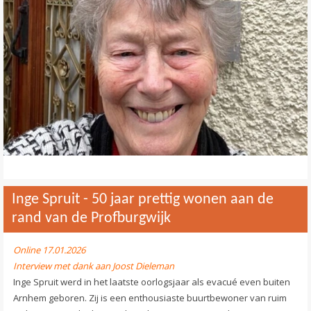
Contact
>
Inge Spruit - 50 jaar prettig wonen aan de
rand van de Profburgwijk
Online 17.01.2026
Interview met dank aan Joost Dieleman
Inge Spruit werd in het laatste oorlogsjaar als evacué even buiten
Arnhem geboren. Zij is een enthousiaste buurtbewoner van ruim