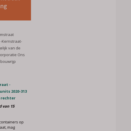
ing
mstraat
-Kernstraat-
elijk van de
orporatie Ons
 bouwrijp
aat -
units 2020-313
 rechter
d van 15
containers op
aat, mag