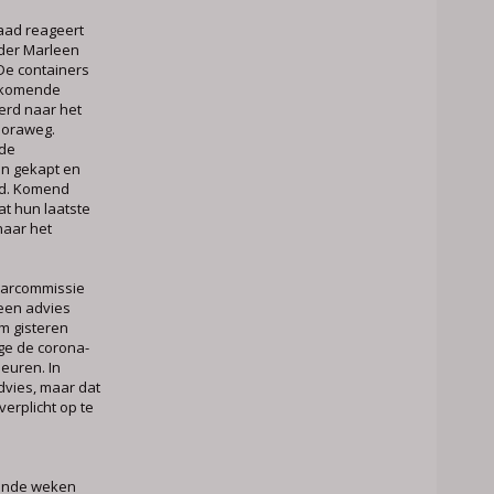
aad reageert
der Marleen
De containers
 komende
rd naar het
horaweg.
 de
jn gekapt en
gd. Komend
t hun laatste
naar het
aarcommissie
een advies
m gisteren
ge de corona-
euren. In
dvies, maar dat
verplicht op te
ende weken