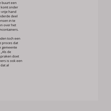
 buurt een
n komt onder
 vrije hand
eederde deel
nsen in te
en over het
ncontainers.
den toch een
e proces dat
e gemeente
 „Als de
spraken doet
ers is ook een
 dat al