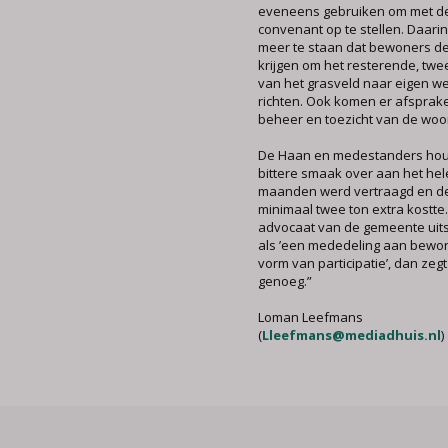
eveneens gebruiken om met de
convenant op te stellen. Daari
meer te staan dat bewoners de
krijgen om het resterende, tw
van het grasveld naar eigen we
richten. Ook komen er afsprak
beheer en toezicht van de woo
De Haan en medestanders hou
bittere smaak over aan het hel
maanden werd vertraagd en d
minimaal twee ton extra kostte.
advocaat van de gemeente uit
als ’een mededeling aan bewon
vorm van participatie’, dan zegt
genoeg.”
Loman Leefmans
(
Lleefmans@mediadhuis.nl
)