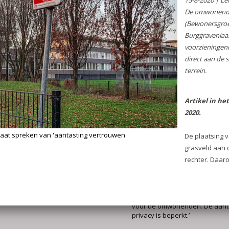
Want op het moment eind vorig 
gemeente daarvoor de Verdam
aanwees, kwamen bewoners uit
omgeving massaal in verzet. H
zag zich genoodzaakt om ook 
in de stad te onderzoeken voor
Uiteindelijk bleek het grasveld 
Kernstraat en Burggravenlaan 
nadelige optie, beweerde de g
onderzoek was zeer subjectief”
overtuiging van De Haan. „De
veranderde tussentijds de spel
waren zeker zeven of acht loca
uit de bus kwamen.”
Daarop spanden de bewoners
rechtszaak aan waarbij ze nu a
eind trekken. Volgens de rechte
zeker nadelige gevolgen voor 
buurtbewoners. Maar, zo staat 
uitspraak: ’deze negatieve gevo
zo groot dat niet meer kan wo
van een aanvaardbaar woon- e
voor de omwonenden. De aanta
privacy is beperkt.’