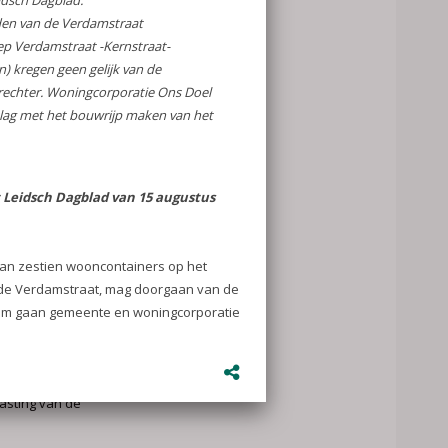
jaar dat de
straat
 de directe
et stadsbestuur
andere plekken
 de containers.
nabij Fruinlaan,
toch de minst
emeente. „Dat
, is de
 gemeente
regels. Er
ties die beter
 een
an het kortste
r zijn er zeer
de
in de
lgen zijn niet
rden gesproken
n leefklimaat
sting van de