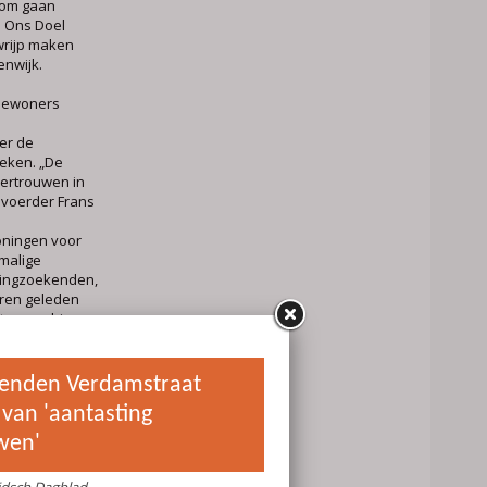
rom gaan
 Ons Doel
wrijp maken
enwijk.
rtbewoners
er de
eken. „De
vertrouwen in
dvoerder Frans
oningen voor
malige
ningzoekenden,
aren geleden
ten op drie
arvan, aan de
 containers
 maken voor
e zoektocht
epaald geen