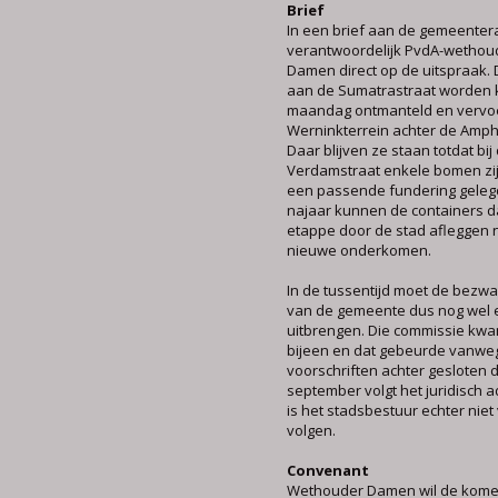
Brief
In een brief aan de gemeenter
verantwoordelijk PvdA-wethou
Damen direct op de uitspraak. 
aan de Sumatrastraat worden
maandag ontmanteld en vervoe
Werninkterrein achter de Amp
Daar blijven ze staan totdat bij
Verdamstraat enkele bomen zi
een passende fundering gele
najaar kunnen de containers da
etappe door de stad afleggen 
nieuwe onderkomen.
In de tussentijd moet de bezw
van de gemeente dus nog wel 
uitbrengen. Die commissie kwa
bijeen en dat gebeurde vanwe
voorschriften achter gesloten d
september volgt het juridisch a
is het stadsbestuur echter niet 
volgen.
Convenant
Wethouder Damen wil de kom