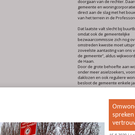
doorgaan van de rechter. Daa
gemeente en woningcorporatie
direct aan de slag met het bou
van het terrein in de Professor
Dat laatste valt slecht bij buu
omdat ook de gemeentelijke
bezwaarcommissie zich nog ov
omstreden kwestie moet uitspr
zoveelste aantasting van ons 
de gemeente”, aldus wijkwoor
de Haan.
Door de grote behoefte aan w
onder meer asielzoekers, voor
daklozen en ook reguliere wo
besloot de gemeente enkele j
om wooncontainers neer te zet
plekken in de stad. Op één da
Sumatrastraat, moeten zestien
weer verdwijnen om plaats te
een appartementencomplex. D
naar een nieuwe stek bleek b
eenvoudige klus.
Verzet