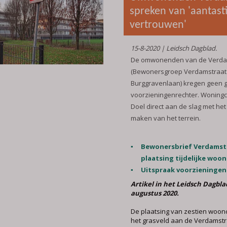
spreken van 'aantast
vertrouwen'
15-8-2020 | Leidsch Dagblad.
De omwonenden van de Verda
(Bewonersgroep Verdamstraat 
Burggravenlaan) kregen geen g
voorzieningenrechter. Woningc
Doel direct aan de slag met het
maken van het terrein.
Bewonersbrief Verdamstr
plaatsing tijdelijke woon
Uitspraak voorzieningen
Artikel in het Leidsch Dagbla
augustus 2020.
De plaatsing van zestien woon
het grasveld aan de Verdamstr