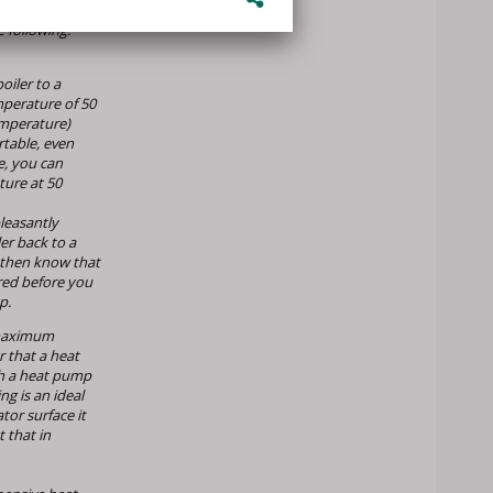
e following:
oiler to a
mperature of 50
emperature)
rtable, even
e, you can
ture at 50
leasantly
er back to a
 then know that
ired before you
p.
 maximum
 that a heat
h a heat pump
g is an ideal
tor surface it
 that in