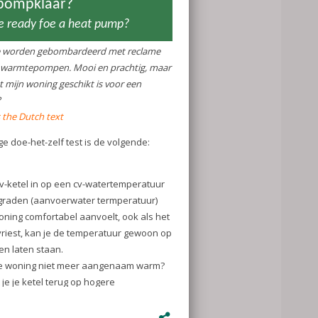
tie)werk nodig
tappen op een
etje de maximum
ater die een
ok al is een
d met
rtnerschap,
ak kan het ook
voren testen.
breide
je woning
?
sements for
eautiful, but
uitable for a