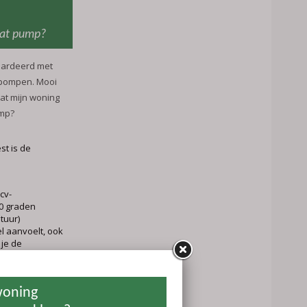
eat pump?
ardeerd met
epompen. Mooi
dat mijn woning
omp?
st is de
 cv-
0 graden
tuur)
l aanvoelt, ook
 je de
 50 graden
eer aangenaam
l terug op