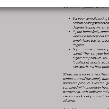
A simple do-it-yourself test is th
Set your central heating b
central heating water te
degrees (supply water t
If your home feels comfo
when it is freezing outsid
simply leave the tempera
degrees.
Is your home no longer p
warm? Then set your boil
higher temperature. You
(insulation) work is requ
can switch to a heat pum
50 degrees is more or less the
temperature of the supply water
pump can produce. Even thoug
combined with underfloor heatin
partnership, with sufficient radia
can also work. But you must test
advance.