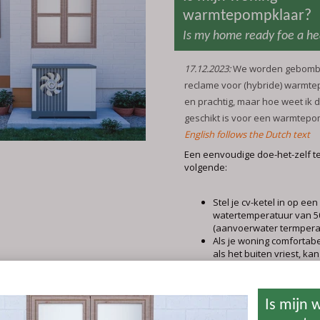
warmtepompklaar?
Is my home ready foe a h
17.12.2023:
We worden gebomb
reclame voor (hybride) warmt
en prachtig, maar hoe weet ik 
geschikt is voor een warmtep
English follows the Dutch text
Een eenvoudige doe-het-zelf te
volgende:
Stel je cv-ketel in op een
watertemperatuur van 5
(aanvoerwater termpera
Als je woning comfortabe
als het buiten vriest, kan
temperatuur gewoon op
laten staan.
Wordt je woning niet m
warm? Dan zet je je kete
hogere temperatuur.