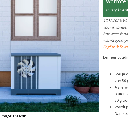
Je weet dan dat er (isola
is voordat je kan overs
warmtepomp.
50 graden is namelijk zo'n be
temperatuur van het aanvoerw
warmtepomp kan produceren. O
een warmtepomp gecombineer
vloerverwarming een ideaal pa
met voldoende radiatoroppervl
uit. Maar je moet dat wel vante
Een installateur kan een uitge
warmtevraag berekening voor 
maken.
Doe de 50 graden test
Is my home heat pump ready
We are bombarded with adverti
(hybrid) heat pumps. Nice and b
how do I know that my home is s
heat pump?