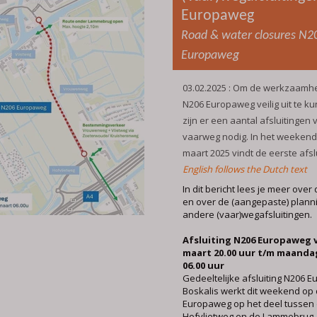
Europaweg
Road & water closures N2
Europaweg
03.02.2025 : Om de werkzaamh
N206 Europaweg veilig uit te k
zijn er een aantal afsluitingen
vaarweg nodig. In het weekend 
maart 2025 vindt de eerste afslu
English follows the Dutch text
In dit bericht lees je meer over 
en over de (aangepaste) plann
andere (vaar)wegafsluitingen.
Afsluiting N206 Europaweg v
maart 20.00 uur t/m maanda
06.00 uur
Gedeeltelijke afsluiting N206 
Boskalis werkt dit weekend op
Europaweg op het deel tussen
Hofvlietweg en de Lammebrug.