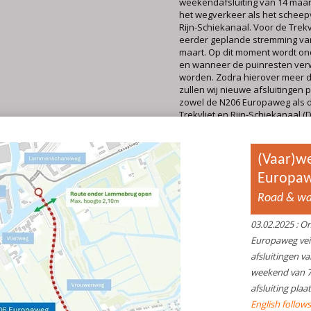
weekendafsluiting van 14 maar
het wegverkeer als het scheep
Rijn-Schiekanaal. Voor de Trekv
eerder geplande stremming van
maart. Op dit moment wordt o
en wanneer de puinresten ver
worden. Zodra hierover meer dui
zullen wij nieuwe afsluitingen
zowel de N206 Europaweg als
Trekvliet en Rijn-Schiekanaal (De
Vrouwenweg/Vlietweg: vana
alleen nog rechtsaf
Na het afsluitingsweekend, va
2025, is de verkeerssituatie op
Europaweg ter hoogte van de
de Vlietweg gewijzigd. Voor bei
dat het alleen mogelijk is rechts
zowel bij het oprijden op de N20
verlaten van de N206. Linksaf s
meer mogelijk, enerzijds door 
ruimte die over is als gevolg v
bouwwerkzaamheden en anderz
verkeersveiligheid. Verkeer da
kant op moet, kan ofwel de ro