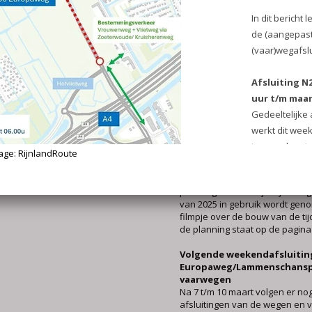
Lammebrug nemen (let op hoog
de verschillende fases*), ofwel
rotonde Hofvlietweg ofwel kere
Churchilllaan (afhankelijk wa
komt en waar men naartoe moe
*Op dit moment geldt er een h
onder de Lammebrug van 2,1m. 
brug wordt vervangen door de ti
Lammebrug dan is de maximale
meter.
Vanaf het najaar over de tij
Deze weekendafsluitingen zijn
bouw van de tijdelijke weg (me
planning is dat de tijdelijke weg
van 2025 in gebruik wordt gen
filmpje over de bouw van de tij
de planning staat op de pagina
Volgende weekendafsluitin
Europaweg/Lammenschanspl
vaarwegen
Na 7 t/m 10 maart volgen er no
afsluitingen van de wegen en