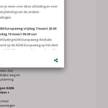
tebeperking in
 keren bij de
n bij de
ar men vandaan
t).
oogtebeperking
Als de huidige
jdelijke, vaste
 hoogte 3
delijke weg
 nodig voor de
t bruggen). De
 in het najaar
omen. Een
delijke weg en
 planning.
gen N206
ein +
g meer
 vaarwegen