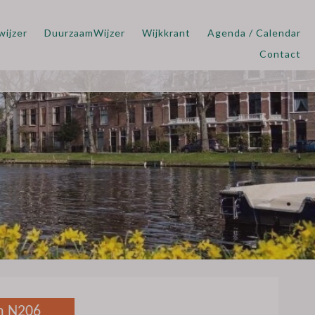
wijzer
DuurzaamWijzer
Wijkkrant
Agenda / Calendar
Contact
en N206