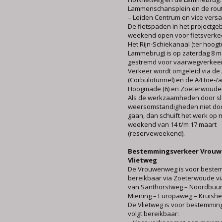
Lammenschansplein en de rou
– Leiden Centrum en vice versa
De fietspaden in het projectgebi
weekend open voor fietsverke
Het Rijn-Schiekanaal (ter hoog
Lammebrug) is op zaterdag 8 m
gestremd voor vaarwegverkeer
Verkeer wordt omgeleid via de 
(Corbulotunnel) en de A4 toe-/a
Hoogmade (6) en Zoeterwoude-Ri
Als de werkzaamheden door sl
weersomstandigheden niet do
gaan, dan schuift het werk op 
weekend van 14 t/m 17 maart
(reserveweekend).
Bestemmingsverkeer Vrou
Vlietweg
De Vrouwenweg is voor beste
bereikbaar via Zoeterwoude via
van Santhorstweg – Noordbuu
Miening – Europaweg – Kruish
De Vlietweg is voor bestemmin
volgt bereikbaar: