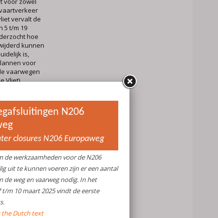
t voor zowel
vaartverkeer
liet vervalt de
 5 t/m 19
nderzocht hoe
wijderd kunnen
delijk is,
 plannen voor
 de vaarwegen
 Vliet).
f 10 maart
naf 10 maart
 de N206
 Vrouwenweg en
de straten geldt
af te slaan,
6 als bij het
laan is dus niet
de beperkte
an de
ijds vanuit
t de andere
ute onder de