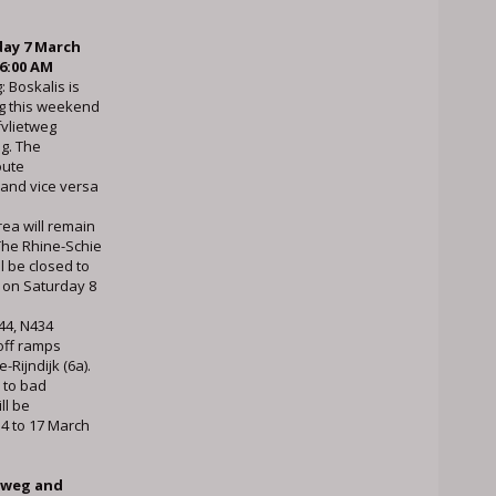
day 7 March
6:00 AM
 Boskalis is
g this weekend
fvlietweg
g. The
oute
and vice versa
rea will remain
 The Rhine-Schie
l be closed to
y on Saturday 8
A44, N434
off ramps
ijndijk (6a).
 to bad
ll be
4 to 17 March
nweg and