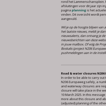
rond het Lammenschansplein. N
afsluitingen voor dit jaar zijn 
pagina
planning
is het actuele
vinden. Dit overzicht wordt per
aangevuld.
Wil je op de hoogte blijven van
het laatste nieuws, meldt je dan
nieuwsalerts, dan ontvang je de
nieuwsberichten van deze webs
in jouw mailbox. Of volg de Pro
Boskalis (project N206 Europawe
pushmeldingen aan in de instell
Road & water closures N206
In order to be able to carry out
N206 Europaweg safely, a num
and waterway closures are requ
closure will take place in the w
10 March 2025. In this message
more about this closure and ab
(adjusted) planning of the othe