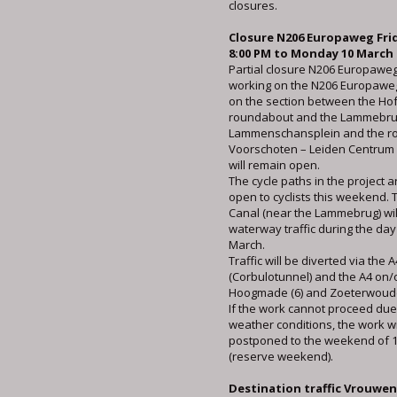
closures.
Closure N206 Europaweg Fri
8:00 PM to Monday 10 March 
Partial closure N206 Europaweg:
working on the N206 Europawe
on the section between the Ho
roundabout and the Lammebru
Lammenschansplein and the r
Voorschoten – Leiden Centrum 
will remain open.
The cycle paths in the project a
open to cyclists this weekend.
Canal (near the Lammebrug) wil
waterway traffic during the da
March.
Traffic will be diverted via the 
(Corbulotunnel) and the A4 on/
Hoogmade (6) and Zoeterwoude-R
If the work cannot proceed due
weather conditions, the work wi
postponed to the weekend of 1
(reserve weekend).
Destination traffic Vrouwe