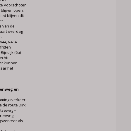
te Voorschoten
 blijven open.
ed blijven dit
er.
te van de
aart overdag
.
A44, N434
fritten
jndijk (6a).
echte
or kunnen
naar het
wenweg en
mmingsverkeer
 de route Dirk
rtseweg –
erenweg.
gsverkeer als