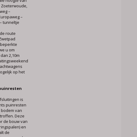
ale hoogte van
ia Zoeterwoude,
tweg –
Europaweg –
 tunneltje
 de route
 Zwetpad
 beperkte
 we u om
 dan 2,10m
luitingsweekend
vrachtwagens
ogelijk op het
puinresten
sluitingen is
ts puinresten
e bodem van
etroffen. Deze
oor de bouw van
ringspalen) en
alt de