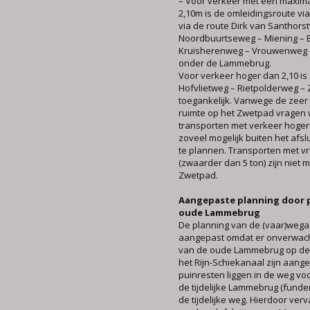
– Voor verkeer met een maxim
2,10m is de omleidingsroute v
via de route Dirk van Santhors
Noordbuurtseweg – Miening – 
Kruisherenweg – Vrouwenweg –
onder de Lammebrug.
Voor verkeer hoger dan 2,10 is
Hofvlietweg – Rietpolderweg –
toegankelijk. Vanwege de zeer
ruimte op het Zwetpad vragen
transporten met verkeer hoger
zoveel mogelijk buiten het afs
te plannen. Transporten met 
(zwaarder dan 5 ton) zijn niet m
Zwetpad.
Aangepaste planning door 
oude Lammebrug
De planning van de (vaar)wegaf
aangepast omdat er onverwach
van de oude Lammebrug op d
het Rijn-Schiekanaal zijn aang
puinresten liggen in de weg v
de tijdelijke Lammebrug (funde
de tijdelijke weg. Hierdoor verv