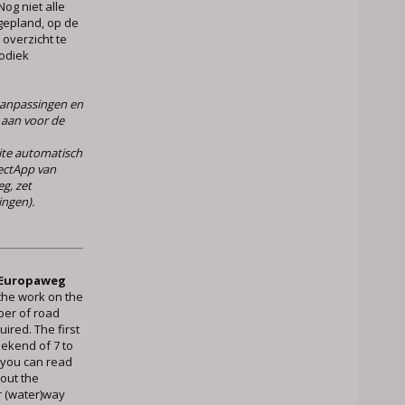
og niet alle
ingepland, op de
 overzicht te
iodiek
 aanpassingen en
 aan voor de
ite automatisch
jectApp van
g, zet
ingen).
 Europaweg
 the work on the
ber of road
ired. The first
eekend of 7 to
 you can read
out the
r (water)way