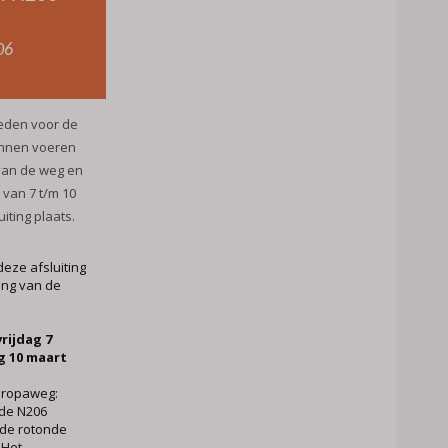
06
eden voor de
unnen voeren
 van de weg en
van 7 t/m 10
iting plaats.
deze afsluiting
ing van de
rijdag 7
g 10 maart
Europaweg:
 de N206
 de rotonde
 Het