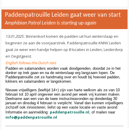
Paddenpatrouille Leiden gaat weer van start
Amphibian Patrol Leiden is starting up again
13.01.2025
: Binnenkort komen de padden uit hun winterslaap en
beginnen ze aan de voorjaarstrek. Paddenpatrouille KNNV Leiden
gaat ze weer een handje helpen op 8 locaties in Leiden, Leiderdorp
en Oegstgeest.
English follows the Dutch text
Padden en salamanders worden vaak doodgereden, doordat ze in het
donker op trek gaan en na de winterslaap erg langzaam lopen. De
Paddenpatrouille zet ze handmatig over en houdt bij hoeveel padden,
kikkers en salamanders er langskomen.
Nieuwe vrijwilligers (leeftijd 14+) zijn van harte welkom als ze van 10
februari tot 10 april ongeveer een avond per week vrij kunnen maken.
Deelname aan een van de twee instructieavonden op donderdag 30
januari en dinsdag 4 februari is verplicht. Vanaf dan kunnen vrijwilligers
zichzelf ook inroosteren, liefst op een vaste locatie en vaste avond.
paddenpatrouille.nl
Informatie en aanmelding:
, of mailen naar
info@paddenpatrouille.nl