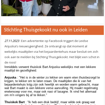
Stichting Thuisgekookt nu ook in Leiden
27.11.2023
: Een advertentie op Facebook triggert de Leidse
Anjuska’s nieuwsgierigheid. Ze ontvangt op dat moment al
wekelijks maaltijden via het bejaardentehuis maar besluit om zich
ook aan te melden bij Stichting Thuisgekookt. Het blijkt een schot in
de roos!
Inmiddels verwent thuiskok Bart Anjuska wekelijks met een lekkere
maaltijd én gezelligheid.
Anjuska
: "Het is in de winter zo lekker om warm eten thuisbezorgd te
krijgen, te lekker om te laten staan. De maaltijden die ik van het
bejaardentehuis krijg zijn ook heerlijk en worden warm gebracht, maar
wat Bart maakt is een lekkere verse aanvulling. Hij maakt regelmatig
erwtensoep voor me, maar ook nasi of lasagne. Ik vind het allemaal
om m'n vingers bij af te likken."
Thuiskok Bart
: “Ik heb een druk bedrijf, maar wilde ook graag wat