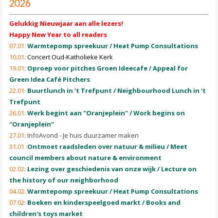
2026
Gelukkig Nieuwjaar aan alle lezers!
Happy New Year to all readers
07.01:
Warmtepomp spreekuur / Heat Pump Consultations
10.01
:
Concert Oud-Katholieke Kerk
19.01
:
Oproep voor pitches Groen Ideecafe / Appeal for
Green Idea Café Pitchers
22.01:
Buurtlunch in 't Trefpunt / Neighbourhood Lunch in 't
Trefpunt
26.01:
Werk begint aan "Oranjeplein" / Work begins on
"Oranjeplein"
27.01
: InfoAvond - Je huis duurzamer maken
31.01 :
Ontmoet raadsleden over natuur & milieu / Meet
council members about nature & environment
02.02
:
Lezing over geschiedenis van onze wijk / Lecture on
the history of our neighborhood
04.02:
Warmtepomp spreekuur / Heat Pump Consultations
07.02:
Boeken en kinderspeelgoed markt / Books and
children's toys market