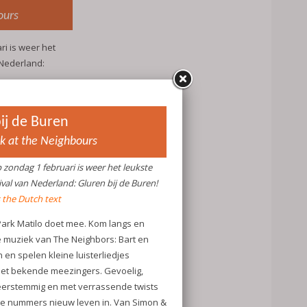
ours
ri is weer het
 Nederland:
 mee. Kom langs
The Neighbors:
en kleine
 bekende
us,
de twists
 leven in. Van
es, tot
ze zijn van
 15.00 uur.
erscentrumpje
 niet aan te