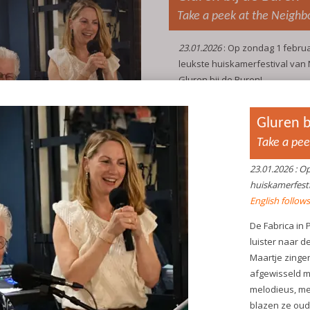
Take a peek at the Neighb
23.01.2026
: Op zondag 1 februa
leukste huiskamerfestival van
Gluren bij de Buren!
English follows the Dutch text
De Fabrica in Park Matilo doet
en luister naar de muziek van 
Bart en Maartje zingen en spel
luisterliedjes afgewisseld met
meezingers. Gevoelig, melodie
meerstemmig en met verrassen
blazen ze oude nummers nieuw
Simon & Garfunkel en Norah Jon
Michael Bublé en 4nonBlondes, 
vele markten thuis.
Kom luisteren en meezingen!
Ze treden op om 12.00, 13.30 en
Waar
: De Fabrica, het bezoek
midden in Park Matilo.
Toegang is gratis en je hoeft je