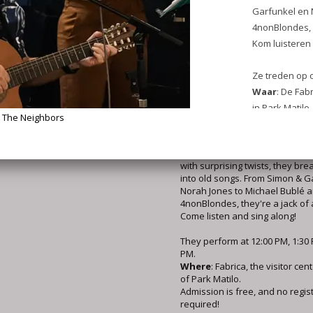
melden!
Take a peek at the Neighbo
On Sunday, February 1st, the N
best living room festival return
the Neighbors!
Fabrica in Park Matilo is partic
and listen to the music of The 
and Maartje sing and play shor
listening songs interspersed wit
alongs. Sensitive, melodic, ha
with surprising twists, they bre
into old songs. From Simon & G
Norah Jones to Michael Bublé 
4nonBlondes, they're a jack of a
Come listen and sing along!
They perform at 12:00 PM, 1:30 
PM.
Where
: Fabrica, the visitor cen
of Park Matilo.
Admission is free, and no regist
required!