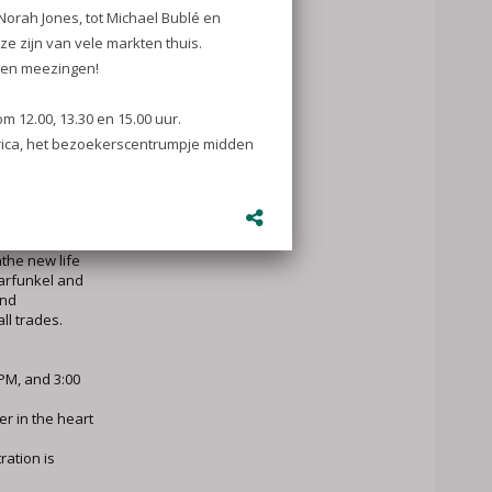
rs
etherlands'
s: Peeking at
ipating. Come by
Neighbors: Bart
t, easy-
h familiar sing-
rmonies, and
athe new life
arfunkel and
and
ll trades.
PM, and 3:00
ter in the heart
ration is