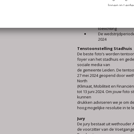
Stuur je foto in naa
jaarvoetganger@l
Vermeld in de e-mai
eventueel je leeftij
de foto en een eve
toelichting
De wedstrijdperiode
2024
Tenstoonstelling Stadhuis
De beste foto’s worden tentoon
foyer van het stadhuis en ged
sociale media van
de gemeente Leiden. De tentoo
27 mei 2024 geopend door wet
North
(Klimaat, Mobiliteit en Financiën
tot 13 juni 2024. Om jouw foto s
kunnen
drukken adviseren we je om de
hoog mogelijke resolutie in te l
Jury
De jury bestaat uit wethouder 
de voorzitter van de Voetgan