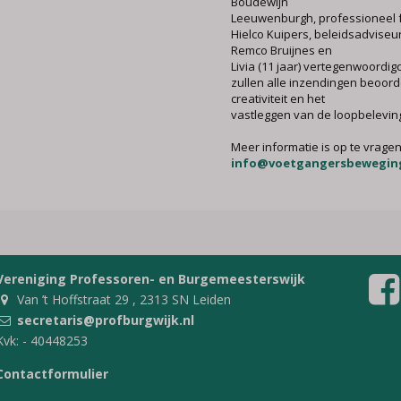
Boudewijn
Leeuwenburgh, professioneel 
Hielco Kuipers, beleidsadviseur
Remco Bruijnes en
Livia (11 jaar) vertegenwoordigd
zullen alle inzendingen beoor
creativiteit en het
vastleggen van de loopbelevin
Meer informatie is op te vragen
info@voetgangersbeweging
Vereniging Professoren- en Burgemeesterswijk
Van ’t Hoffstraat 29 , 2313 SN Leiden
secretaris@profburgwijk.nl
Kvk: - 40448253
Contactformulier