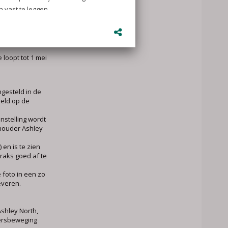
r
eiden.nl
l je naam,
d, de locatie van
ntuele
 loopt tot 1 mei
gesteld in de
eeld op de
nstelling wordt
houder Ashley
) en is te zien
traks goed af te
 foto in een zo
everen.
Ashley North,
gersbeweging