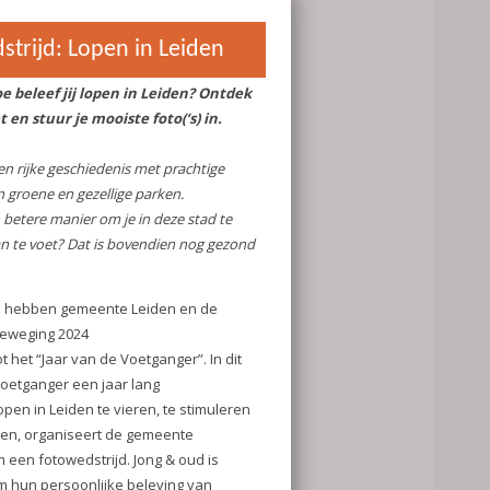
d om hun
/of
en in Leiden
jd en ervaring
hart
Zij ervaren
pplek, dé
elend te
en waar je
l benieuwd naar
 een camera of