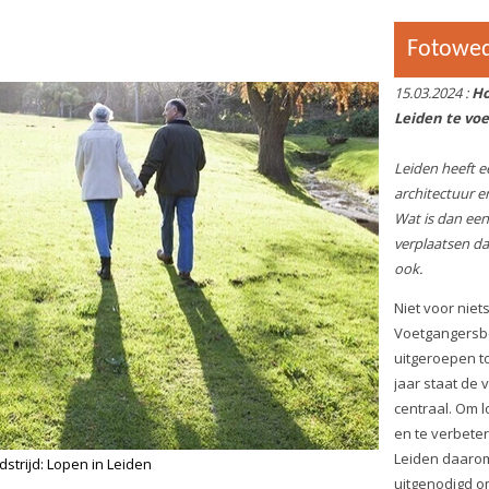
lopen in Leiden vast te leggen.
Deelnemers worden uitgedaag
meest inspirerende, unieke en
betekenisvolle foto’s in te
sturen die de essentie van lop
vastleggen. Hierbij maakt leefti
met fotografie
niet uit. Ook kinderen zijn van 
uitgenodigd om deel te nemen. 
lopen in Leiden weer op
een heel andere manier.
Wat heb je nodig?
Fotografeer jouw favoriete loo
prettigste plek om elkaar wand
ontmoeten, met elkaar te
spelen of fotografeer juist zak
tegenaan loopt. Wij zijn voora
jouw perspectief.
Het enige wat je nodig hebt is
smartphone.
Hoe werkt het?