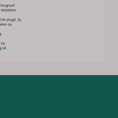
fotograaf
 Mobiliteit
 de jeugd. Zij
delen op
g.
 bij
.nl