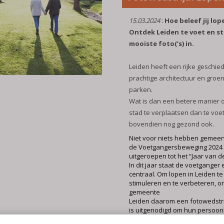
15.03.2024
:
Hoe beleef jij lop
Ontdek Leiden te voet en st
mooiste foto(‘s) in.
Leiden heeft een rijke geschie
prachtige architectuur en groen
parken.
Wat is dan een betere manier o
stad te verplaatsen dan te voet
bovendien nog gezond ook.
Niet voor niets hebben gemeen
de Voetgangersbeweging 2024
uitgeroepen tot het “Jaar van 
In dit jaar staat de voetganger 
centraal. Om lopen in Leiden te 
stimuleren en te verbeteren, o
gemeente
Leiden daarom een fotowedstri
is uitgenodigd om hun persoonl
van