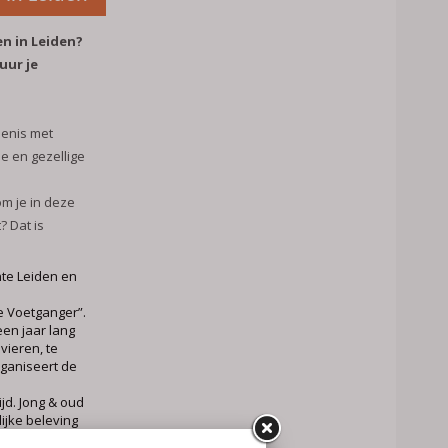
en in Leiden?
uur je
denis met
e en gezellige
m je in deze
? Dat is
te Leiden en
de Voetganger”.
een jaar lang
vieren, te
rganiseert de
jd. Jong & oud
ijke beleving