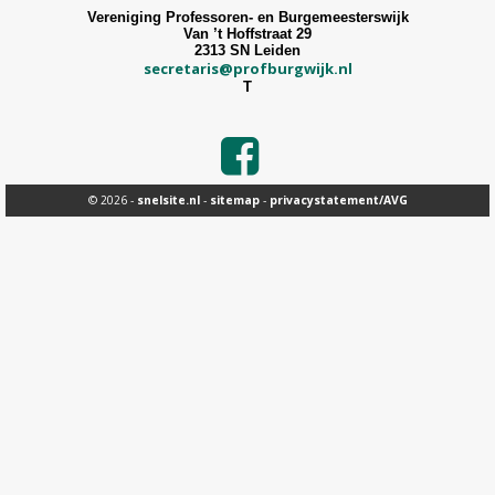
Vereniging Professoren- en Burgemeesterswijk
Van ’t Hoffstraat 29
2313 SN Leiden
secretaris@profburgwijk.nl
T
© 2026 -
snelsite.nl
-
sitemap
-
privacystatement/AVG