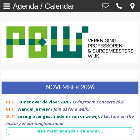
Agenda / Calendar
Welkom
>
Vereniging Professoren- en
Burgemeesterswijk
Onze Wijk - NU
>
Van ’t Hoffstraat 29 , 2313 SN Leiden
secretaris@profburgwijk.nl
Onze Wijk - TOEN
>
Kvk: - 40448253
Vereniging
>
Wijkwijzer
>
NOVEMBER 2026
DuurzaamWijzer
>
01.11
:
Kunst over de Vloer 2026 /
Livingroom Concerts 2026
Wijkkrant
>
01.11:
Wandel je mee? /
Join us for a walk?
30.11:
Lezing over geschiedenis van onze wijk /
Lecture on the
Agenda / Calendar
>
history of our neighborhood
Contact
>