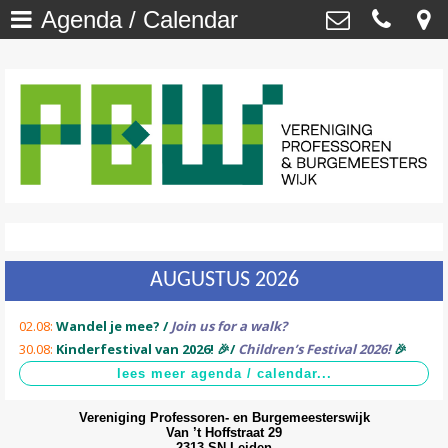
Agenda / Calendar
Welkom
>
Vereniging Professoren- en
Burgemeesterswijk
Onze Wijk - NU
>
Van ’t Hoffstraat 29 , 2313 SN Leiden
secretaris@profburgwijk.nl
Onze Wijk - TOEN
>
Kvk: - 40448253
Vereniging
>
Wijkwijzer
>
AUGUSTUS 2026
DuurzaamWijzer
>
02.08:
Wandel je mee? /
Join us for a walk?
Wijkkrant
>
30.08:
Kinderfestival van 2026! 🎉/
Children’s Festival 2026!
🎉
Agenda / Calendar
>
Vereniging Professoren- en Burgemeesterswijk
Contact
>
Van ’t Hoffstraat 29
2313 SN Leiden