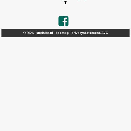
T
© 2026 -
snelsite.nl
-
sitemap
-
privacystatement/AVG