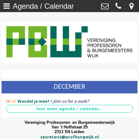
Agenda / Calendar
Welkom
>
Vereniging Professoren- en
Burgemeesterswijk
Onze Wijk - NU
>
Van ’t Hoffstraat 29 , 2313 SN Leiden
secretaris@profburgwijk.nl
Onze Wijk - TOEN
>
Kvk: - 40448253
Vereniging
>
Wijkwijzer
>
DECEMBER
DuurzaamWijzer
>
06.12:
Wandel je mee? /
Join us for a walk?
Wijkkrant
>
Agenda / Calendar
>
Vereniging Professoren- en Burgemeesterswijk
Van ’t Hoffstraat 29
2313 SN Leiden
Contact
>
secretaris@profburgwijk.nl