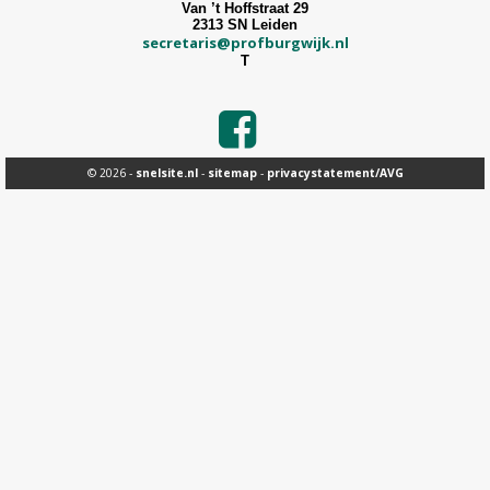
Van ’t Hoffstraat 29
2313 SN Leiden
secretaris@profburgwijk.nl
T
© 2026 -
snelsite.nl
-
sitemap
-
privacystatement/AVG