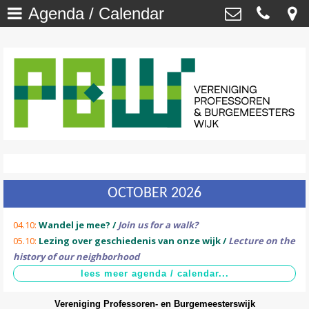
Agenda / Calendar
Welkom
>
Vereniging Professoren- en
Burgemeesterswijk
Onze Wijk - NU
>
Van ’t Hoffstraat 29 , 2313 SN Leiden
secretaris@profburgwijk.nl
Onze Wijk - TOEN
>
Kvk: - 40448253
Vereniging
>
Wijkwijzer
>
OCTOBER 2026
DuurzaamWijzer
>
04.10:
Wandel je mee? /
Join us for a walk?
Wijkkrant
>
05.10:
Lezing over geschiedenis van onze wijk /
Lecture on the
history of our neighborhood
Agenda / Calendar
>
Contact
>
Vereniging Professoren- en Burgemeesterswijk