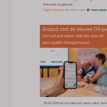
bekende Singelpark.
English follows the Dutch text
lees meer
Eropuit met de nieuwe OV-pa
Get out and about with the new OV-
pass (public transport pass)
30.04.2026
: De zon laat zich weer vaker zien