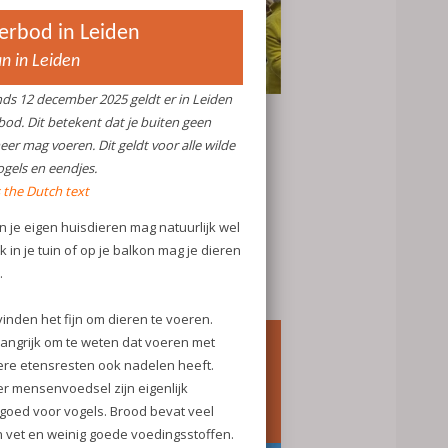
.03.2026
: De jaarlijkse herdenking van de
gvoering van de kinderen met hun
rzorgers uit het Joods Weeshuis aan de
odenburgerstraat (nu een
zondheidscentrum), was weer
drukwekkend.
glish follows the Dutch text
lees meer
lan vernieuwing buurtpark
ronesteinkade richting raad
onesteinkade Neighborhood Park
novation Plan Presented to Council