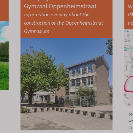
Gymzaal Oppenheimstraat
w
Information evening about the
Pi
construction of the Oppenheimstraat
ne
Gymnasium
06
wa
In