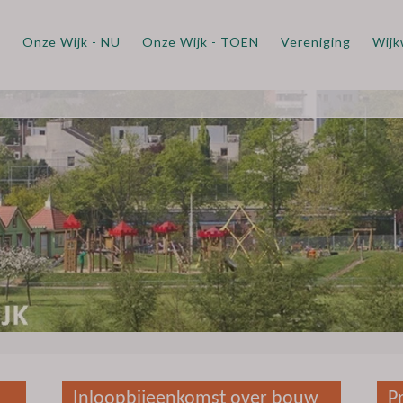
m
Onze Wijk - NU
Onze Wijk - TOEN
Vereniging
Wijk
Inloopbijeenkomst over bouw
P