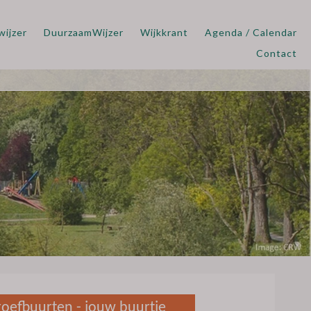
wijzer
DuurzaamWijzer
Wijkkrant
Agenda / Calendar
Contact
roefbuurten - jouw buurtje