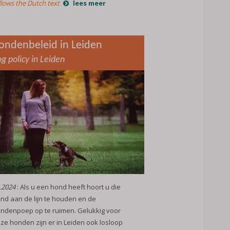
llows the Dutch text
lees meer
ondenbeleid in Leiden
g policy in Leiden
.2024
: Als u een hond heeft hoort u die
nd aan de lijn te houden en de
ndenpoep op te ruimen. Gelukkig voor
ze honden zijn er in Leiden ook losloop