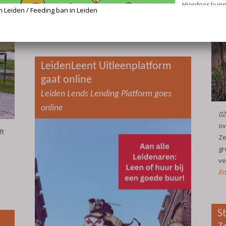
miljoen huishoudens het informatieboekje
‘
Bereid je voor op een noodsituatie
’ in de bus.
English follows the Dutch text
lees meer
LeidenLeent Uitleenplatform
gaat online
Leiden Lends Lending Platform goes
online
02
ov
ft
Ze
gr
ve
En
S