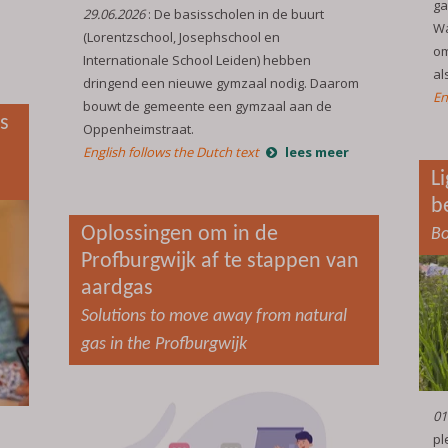
ga
29.06.2026
: De basisscholen in de buurt
Wa
(Lorentzschool, Josephschool en
om
Internationale School Leiden) hebben
al
dringend een nieuwe gymzaal nodig. Daarom
En
bouwt de gemeente een gymzaal aan de
s
Oppenheimstraat.
English follows the Dutch text
lees meer
L
b
Oplossingen om in de
Bo
Profburgwijk af te stappen van
aardgas
Solutions to move away from natural
gas in the Profburgwijk
01
pl