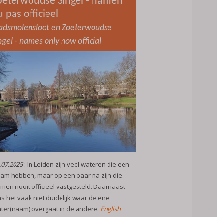
oeterwoudse Singel - namen
u pas officieel
adsmolensloot en Zoeterwoudse
ngel - names only now official
.07.2025
: In Leiden zijn veel wateren die een
am hebben, maar op een paar na zijn die
men nooit officieel vastgesteld. Daarnaast
s het vaak niet duidelijk waar de ene
ter(naam) overgaat in de andere.
English