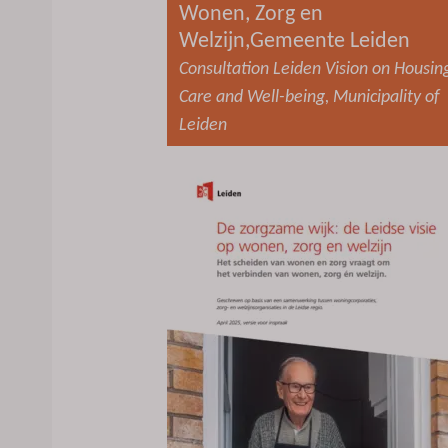
Wonen, Zorg en
Welzijn,Gemeente Leiden
Consultation Leiden Vision on Housin
Care and Well-being, Municipality of
Leiden