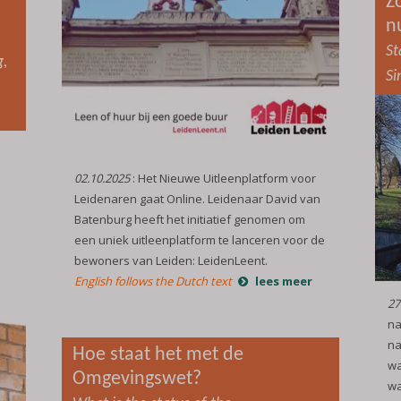
Z
n
St
g,
Si
02.10.2025
: Het Nieuwe Uitleenplatform voor
Leidenaren gaat Online. Leidenaar David van
Batenburg heeft het initiatief genomen om
een uniek uitleenplatform te lanceren voor de
bewoners van Leiden: LeidenLeent.
English follows the Dutch text
lees meer
27
na
na
Hoe staat het met de
wa
Omgevingswet?
wa