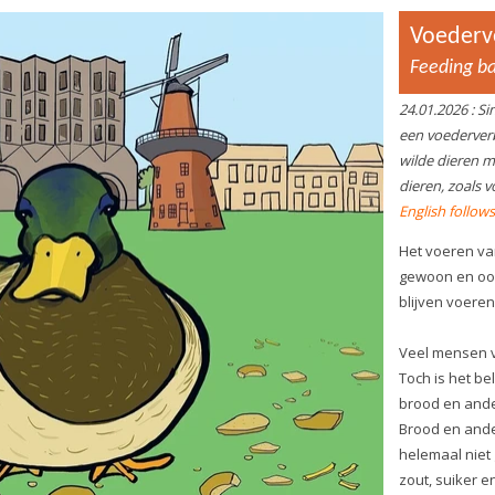
Do That?
 in
19
je
we
ve
Ro
ge
in
En
P
C
15.12.2025
: Het is regelmatig in het nieuws:
Cr
maatschappelijke weerbaarheid. Tussen 25
Re
november en 10 januari 2026 krijgen 8,5