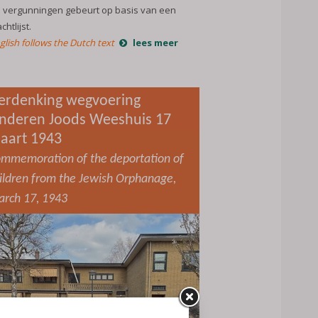
 vergunningen gebeurt op basis van een
chtlijst.
glish follows the Dutch text
lees meer
erdenking wegvoering
inderen Joods Weeshuis 17
aart 1943
mmemoration of the deportation of
ildren from the Jewish Orphanage,
rch 17, 1943