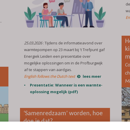
de
wa
En
-
H
25.03.2026
: Tijdens de informatieavond over
k
warmtepompen op 23 maart bij 't Trefpunt gaf
Energiek Leiden een presentatie over
m
mogelijke oplossingen om in de Profburgwijk
Co
af te stappen van aardgas.
ch
English follows the Dutch text
lees meer
Ma
Presentatie: Wanneer is een warmte-
oplossing mogelijk (pdf)
‘Samenredzaam’ worden, hoe
doe je dat?
Becoming "Self-Reliant" How Do You