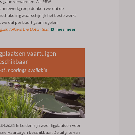
s gaan verwarmen. Als PBW
rmtewerkgroep denken we dat de
schakeling waarschijnlijk het beste werkt
s we dat per buurt gaan regelen.
glish follows the Dutch text
lees meer
igplaatsen vaartuigen
eschikbaar
at moorings available
.04.2026:
In Leiden zijn weer ligplaatsen voor
eziervaartuigen beschikbaar. De uitgifte van