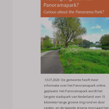
Panoramapark?
Curious about the Panorama Park?
13.07.2026
: De gemeente heeft meer
informatie over het Panoramapark online
geplaatst. Het Panoramapark wordt het
langste stadspark van Nederland: een 15
kilometer lange groene ring rond en door
Leiden, en de tweede groene ring naast het