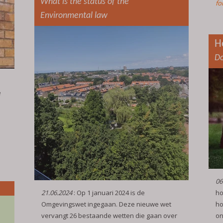
What is the status of the
fo
Environmental law
H
Do
e
06
21.06.2024
: Op 1 januari 2024 is de
ho
Omgevingswet ingegaan. Deze nieuwe wet
ho
vervangt 26 bestaande wetten die gaan over
on