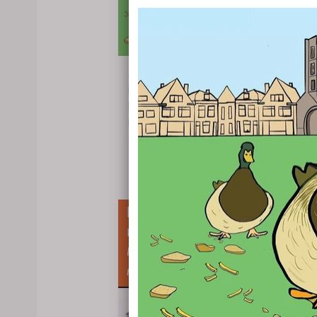
24.01.2026
: Sinds 12 december 2025 geldt er
Leiden een voederverbod. Dit betekent dat 
buiten geen wilde dieren meer mag voeren.
Dit geldt voor alle wilde dieren, zoals vogels
en eendjes.
English follows the Dutch text
lees meer
Polderpark Cronesteyn krijgt
monumentenstatus
Polderpark Cronesteyn given
monument status