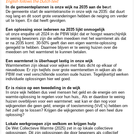
English follows the Dutch text
Contact
>
In de gemeenteplannen is onze wijk na 2035 aan de be
urt
De gemeente start de warmtetransitie in onze wijk na 2035: dat duurt
nog lang en dit soort grote veranderingen hebben de neiging om verder
uit te lopen. En dat heeft gevolgen.
Een oplossing voor iedereen na 2035 lijkt onmogelijk
uit onze enquête uit 2024 in de PBW blijkt dat er hoogst waarschijnlijk
te weinig bewoners zijn die willen meedoen met het warmtenet als dat
er na 2035 komt. 30-50% geeft dan een eigen warmte-oplossing
geregeld te hebben. Daarmee blijven er te weinig huizen over die
meedoen om het warmtenet te kunnen betalen.
Een warmtenet is überhaupt lastig in onze wijk
Warmtenetten zijn ideaal voor wijken met flats dicht op elkaar of
nieuwbouw. Er zijn twijfels over grote warmtenetten in wijken als de
PBW met veel verschillende soorten oude huizen. Tegelijkertijd werken
individuele oplossingen hier wel goed.
Er is risico op een tweedeling in de wijk
In onze wijk hebben dus veel mensen het geld en de energie om een
warmte-oplossing te regelen voor hun huis,. Als er daardoor te weinig
huizen overblijven voor een warmtenet: wat kan er dan nog voor
wijkgenoten die geen geld, energie of toestemming (VvE’s) hebben om
het zelf op te lossen? Krijgen die wijkgenoten geen of een heel dure
oplossing?
Lokale werkgroepen zijn welkom en krijgen hulp
De Wet Collectieve Warmte (2025) zet in op lokale collectieve
oplossingen. Dit zijn oplossingen die door bewoners als collectief