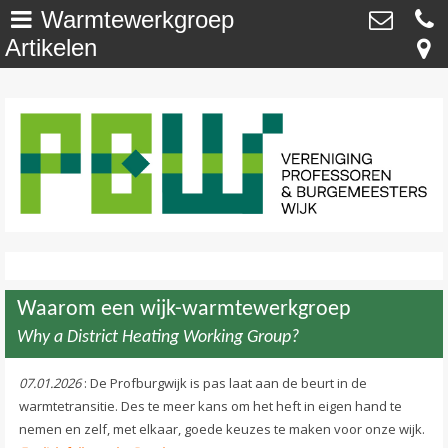
Warmtewerkgroep
Artikelen
Welkom
>
Vereniging Professoren- en
Burgemeesterswijk
Onze Wijk - NU
>
Van ’t Hoffstraat 29 , 2313 SN Leiden
secretaris@profburgwijk.nl
Onze Wijk - TOEN
>
Kvk: - 40448253
Vereniging
>
Wijkwijzer
>
Waarom een wijk-warmtewerkgroep
DuurzaamWijzer
>
Why a District Heating Working Group?
Wijkkrant
>
07.01.2026
: De Profburgwijk is pas laat aan de beurt in de
warmtetransitie. Des te meer kans om het heft in eigen hand te
Agenda / Calendar
>
nemen en zelf, met elkaar, goede keuzes te maken voor onze wijk.