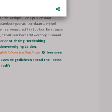
nderen en hun verzorgers weggevoerd uit
t Joods weeshuis. Voor de kinderen een fijn
rvangend thuis en voor het personeel een
liefde werkplek. Ze zijn allen naar
sterbork gebracht en daarna vrijwel
lemaal omgebracht in Sobibor. Een tragisch
t, dat elk jaar herdacht wordt op 17 maart
or de
stichting Herdenking
denvervolging Leiden
.
glish follows the Dutch text
lees meer
Lees de gedichten / Read the Poems
(pdf)