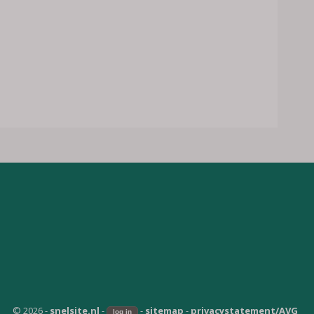
© 2026 -
snelsite.nl
-
-
sitemap
-
privacystatement/AVG