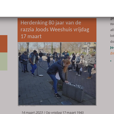
ki
English follows the Dutch text
lees meer
he
en
ve
ge
Herdenking 80 jaar van de
We
razzia Joods Weeshuis vrijdag
al
lo
17 maart
do
Jo
En
14 maart 2023 |
Op vrijdag 17 maart 1943