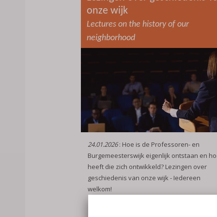
onze wijk
Lectures on the history of our
neighborhood
24.01.2026
: Hoe is de Professoren- en
Burgemeesterswijk eigenlijk ontstaan en h
heeft die zich ontwikkeld? Lezingen over
geschiedenis van onze wijk - Iedereen
welkom!
English follows the Dutch text
lees meer