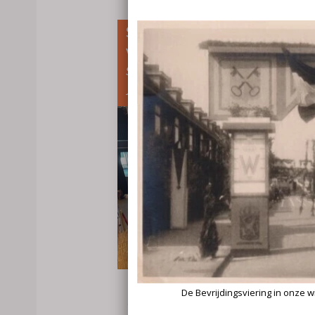
Stolpersteine geplaatst bij he
voormalig Joods weeshuis
Stolpersteine ​​placed at the former
Jewish orphanage
06.07.2025
: Op 18 juni vond de plaatsing va
de derde reeks Stolpersteine plaats. Voor 