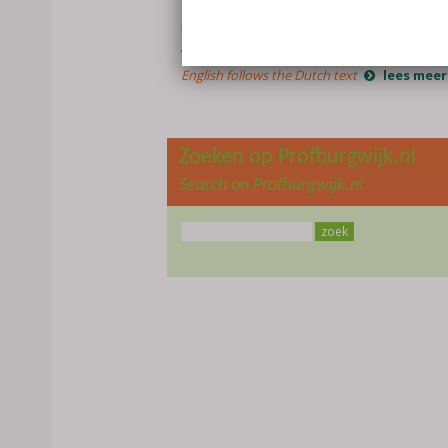
zes kinderen hebben familieleden en
bekende de stenen geplaats en iets over h
verteld.
English follows the Dutch text
lees meer
Zoeken op Profburgwijk.nl
Search on Profburgwijk.nl