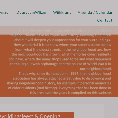
wijzer
DuurzaamWijzer
Wijkkrant
Agenda / Calendar
Contact
evrijdingsfeest & Opening