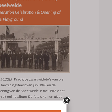
peelweide
beration Celebration & Opening of
e Playground
.10.2025
: Prachtige zwart-witfoto's van o.a.
 bevrijdingsfeest van juni 1945 en de
ening van de Speelweide in mei 1946 vindt
in dit online album. De foto's komen uit de
llectie van Mw Tieleman-van der Kwaak.
glish follows the Dutch text
lees meer