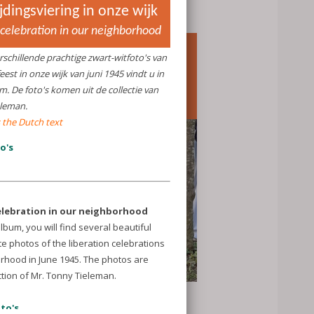
erslag van de herdenking
oodsweeshuis
mmemoration of the Jewish
rphanage
.03.2025
: Op 17 maart 1943 werden alle