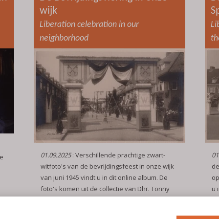
wijk
S
Liberation celebration in our
Li
neighborhood
th
01.09.2025
: Verschillende prachtige zwart-
01
oe
witfoto's van de bevrijdingsfeest in onze wijk
de
van juni 1945 vindt u in dit online album. De
op
foto's komen uit de collectie van Dhr. Tonny
u 
Tieleman.
co
English follows the Dutch text
lees meer
En