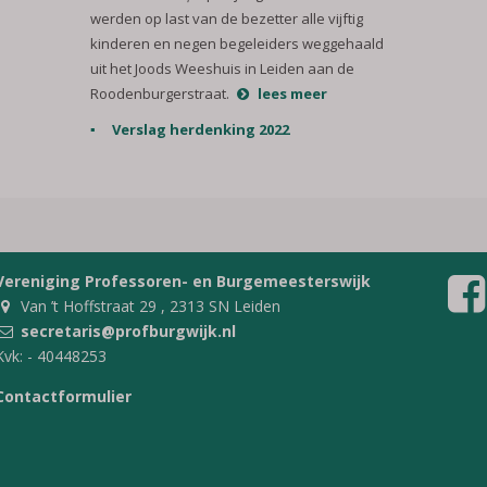
werden op last van de bezetter alle vijftig
kinderen en negen begeleiders weggehaald
uit het Joods Weeshuis in Leiden aan de
Roodenburgerstraat.
lees meer
Verslag herdenking 2022
Vereniging Professoren- en Burgemeesterswijk
Van ’t Hoffstraat 29 , 2313 SN Leiden
secretaris@profburgwijk.nl
Kvk: - 40448253
Contactformulier