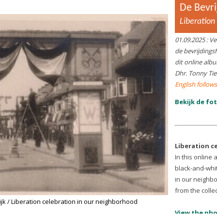
t
Stolpersteine geplaatst in
V
Professorenwijk
J
Stolpersteine placed in Professorenwijk
Co
o
04.04.2025
: Op 26 maart zijn in onze wijk bij 4
adressen Stolpersteinen gelegd,
herdenkingssteentjes in het trottoir voor
n
huizen waarvan bekend is dat bewoners daar
19
de
in de Tweede Wereldoorlog zijn weggevoerd.