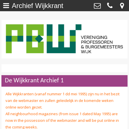
Archief Wijkkrant
Welkom
>
Vereniging Professoren- en
Burgemeesterswijk
Onze Wijk - NU
>
Van ’t Hoffstraat 29 , 2313 SN Leiden
secretaris@profburgwijk.nl
Onze Wijk - TOEN
>
Kvk: - 40448253
Vereniging
>
Wijkwijzer
>
De Wijkkrant Archief 1
DuurzaamWijzer
>
Alle Wijkkranten (vanaf nummer 1 dd mei 1995) zijn nu in het bezit
Wijkkrant
>
van de webmaster en zullen geleidelijk in de komende weken
online worden gezet.
Agenda / Calendar
>
All neighbourhood magazines (from issue 1 dated May 1995) are
now in the possession of the webmaster and will be put online in
Contact
>
the coming weeks.