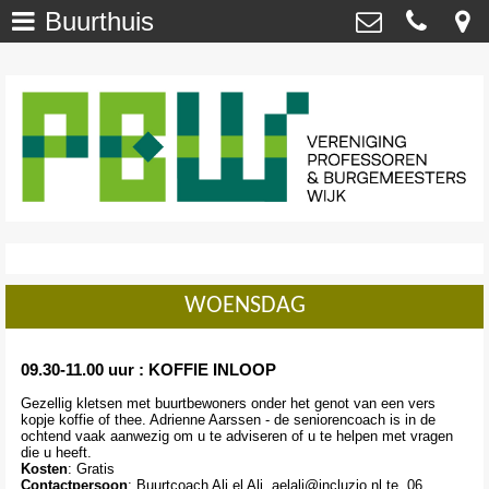
Buurthuis
Welkom
>
Vereniging Professoren- en
Burgemeesterswijk
Onze Wijk - NU
>
Van ’t Hoffstraat 29 , 2313 SN Leiden
secretaris@profburgwijk.nl
Onze Wijk - TOEN
>
Kvk: - 40448253
Vereniging
>
Wijkwijzer
>
WOENSDAG
DuurzaamWijzer
>
Wijkkrant
>
09.30-11.00 uur : KOFFIE INLOOP
Gezellig kletsen met buurtbewoners onder het genot van een vers
Agenda / Calendar
>
kopje koffie of thee. Adrienne Aarssen - de seniorencoach is in de
ochtend vaak aanwezig om u te adviseren of u te helpen met vragen
die u heeft.
Contact
>
Kosten
: Gratis
Contactpersoon
: Buurtcoach Ali el Ali, aelali@incluzio.nl te. 06