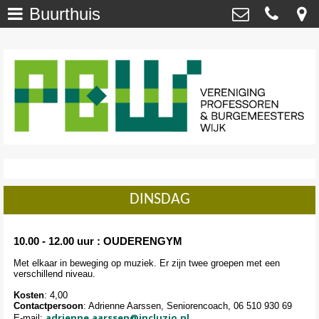
Buurthuis
Welkom
>
Vereniging Professoren- en
Burgemeesterswijk
Onze Wijk - NU
>
Van ’t Hoffstraat 29 , 2313 SN Leiden
secretaris@profburgwijk.nl
Onze Wijk - TOEN
>
Kvk: - 40448253
Vereniging
>
Wijkwijzer
>
DINSDAG
DuurzaamWijzer
>
Wijkkrant
>
10.00 - 12.00 uur : OUDERENGYM
Met elkaar in beweging op muziek. Er zijn twee groepen met een
Agenda / Calendar
>
verschillend niveau.
Kosten
: 4,00
Contact
>
Contactpersoon
: Adrienne Aarssen, Seniorencoach, 06 510 930 69
adrienne.aarssen@incluzio.nl
E-mail: