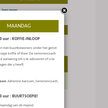
lees meer
DONDERDAG
lees meer
oeken op Profburgwijk.nl
arch on Profburgwijk.nl