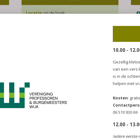
Locatie
: op de hoek
Professorenpad/Franchimontlaan:
Coördinatie van activiteiten
Ali El Ali (buurtcoach) - Tel.: 06-547 747 47
E-mail:
aelali@incluzio.nl
Reserveren van het buurthuis
Ajna Ditewig
Tel.: 06 - 235 309 29
Z
E-mail:
anja.ditewig@incluzio.nl
Se