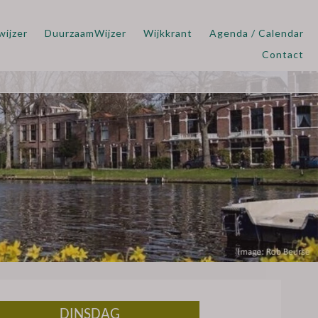
wijzer
DuurzaamWijzer
Wijkkrant
Agenda / Calendar
Contact
DINSDAG