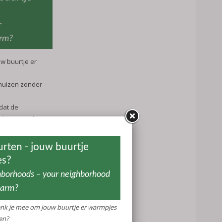
r
arm?
w buurtje er
 huizen zonder
dat de
t beste werkt
len.
s. Dat weten we
at de hele wijk
ssing.
r uit te
ten (zie het
t minimaal twee
men met ons na