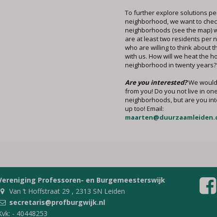
To further explore solutions pe
neighborhood, we want to check 
neighborhoods (see the map) 
are at least two residents per
who are willing to think about t
with us. How will we heat the h
neighborhood in twenty years?
Are you interested?
We would 
from you! Do you not live in one
neighborhoods, but are you int
up too! Email:
maarten@duurzaamleiden.
Vereniging Professoren- en Burgemeesterswijk
Van ’t Hoffstraat 29 , 2313 SN Leiden
secretaris@profburgwijk.nl
Kvk: - 40448253