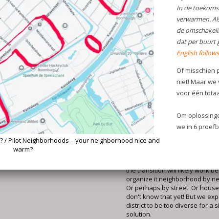
willen denken. Hoe verwarmen
in jouw buurt(je) over twintig ja
Heb je belangstelling?
We hore
Woon je niet in een van de pro
maar heb je wel belangstelling
aan! E-mail:
maarten@duurzaamleiden.
Pilot Neighborhoods – your
neighborhood nice and wa
Will you help us think about h
neighborhood nice and warm?
In the future, we want to heat
without gas. As the PBW Warm
(PBW Heating Working Group), 
the transition will likely work be
organize it neighborhood by n
Or perhaps by street. Or hous
don't know that yet! But we exp
district to be too diverse for a s
solution.