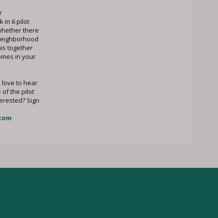
r
in 6 pilot
whether there
 neighborhood
his together
omes in your
love to hear
 of the pilot
erested? Sign
com