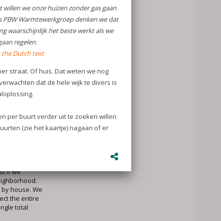
 we de huizen
ar?
n het graag!
efbuurten,
? Meld je ook
com
rm?
ow to keep your
 our homes
tewerkgroep
we believe that
st if we
eighborhood.
e by house. We
ect the entire
ingle total