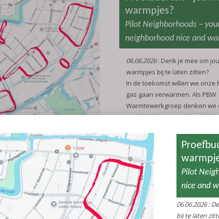
warmpjes?
Pilot Neighborhoods – you
neighborhood nice and w
06.06.2026
: Denk je mee om jou
warmpjes bij te laten zitten?
In de toekomst willen we onze
gas gaan verwarmen. Als PBW
Warmtewerkgroep denken we 
omschakeling waarschijnlijk he
als we dat per buurt gaan rege
English follows the Dutch text
Of misschien per straat. Of hui
nog niet! Maar we verwachten d
te divers is voor één totaaloplo
Om oplossingen per buurt verde
zoeken willen we in 6 proefbuur
kaartje) nagaan of er per buur
bewoners zijn die hierover sa