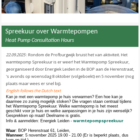
Spreekuur over Warmtepompen
Heat Pump Consultation Hours
22.09.2025
: Rondom de Profburgwijk bruist het van aktiviteit. Het
warmtepomp Spreekuur is er weer! het Warmtepomp Spreekuur,
georganiseerd door Energiek Leiden in de BOP aan de Herenstraat,
's avonds op woensdag 8 oktober (volgeboekt) en 5 november (nog
plaats maar wees er snel bij).
English follows the Dutch text
Kan je met een warmtepomp je huis verwarmen? Een hoe kan je
daarmee zo zuinig mogelijk stoken? Die vragen staan centraal tijdens
het Warmtepomp Spreekuur. Welke warmtepomp is het meest
geschikt voor je huis en welke aanpassingen in je huis zijn wenselijk?
Gesprekken op maat! Deelname is gratis.
warmtepompspreekuur
Info & aanmelden: Energiek Leiden -
Waar
: BOP Herenstraat 61, Leiden,
Wanneer
: 5 november 2025 19.00 - 21.00 (Er is beperkt plaats, dus
kom op tijd.)