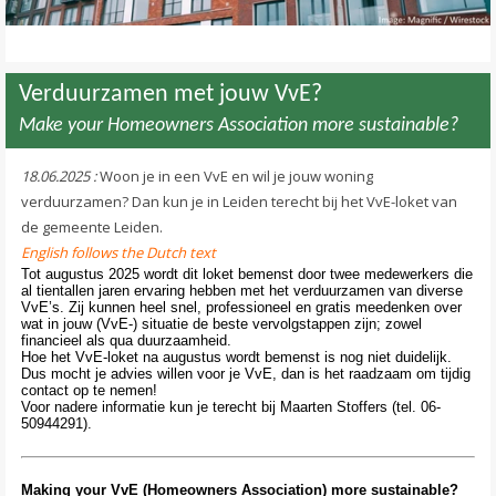
Contact
>
Verduurzamen met jouw VvE?
Make your Homeowners Association more sustainable?
18.06.2025 :
Woon je in een VvE en wil je jouw woning
verduurzamen? Dan kun je in Leiden terecht bij het VvE-loket van
de gemeente Leiden.
English follows the Dutch text
Tot augustus 2025 wordt dit loket bemenst door twee medewerkers die
al tientallen jaren ervaring hebben met het verduurzamen van diverse
VvE’s. Zij kunnen heel snel, professioneel en gratis meedenken over
wat in jouw (VvE-) situatie de beste vervolgstappen zijn; zowel
financieel als qua duurzaamheid.
Hoe het VvE-loket na augustus wordt bemenst is nog niet duidelijk.
Dus mocht je advies willen voor je VvE, dan is het raadzaam om tijdig
contact op te nemen!
Voor nadere informatie kun je terecht bij Maarten Stoffers (tel. 06-
50944291).
Making your VvE (Homeowners Association) more sustainable?