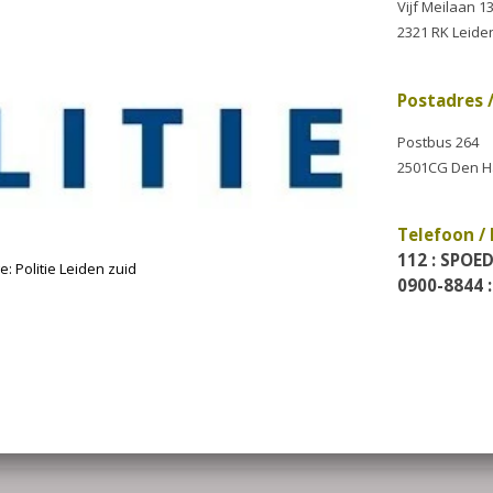
Bezoekadres / Location
Vijf Meilaan 135 b
2321 RK Leiden
Postadres / Postal addr
Postbus 264
2501CG Den Haag
Telefoon / Phone
112 : SPOED / URGENT
0900-8844 : geen spoed 