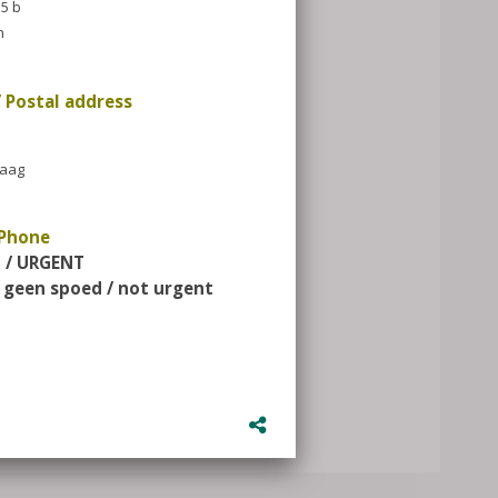
ess
/ not urgent