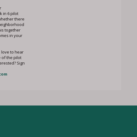
r
in 6 pilot
whether there
 neighborhood
his together
omes in your
love to hear
 of the pilot
erested? Sign
com