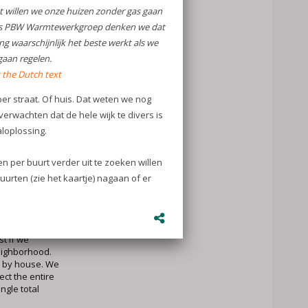
 we de huizen
ar?
n het graag!
efbuurten,
? Meld je ook
com
rm?
ow to keep your
 our homes
tewerkgroep
we believe that
st if we
eighborhood.
e by house. We
ect the entire
ingle total