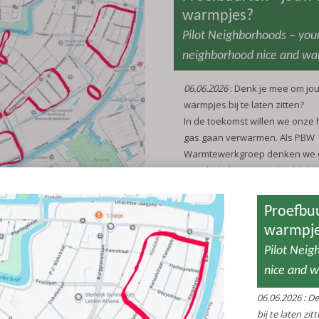
warmpjes?
Pilot Neighborhoods – you
neighborhood nice and w
06.06.2026
: Denk je mee om jou
warmpjes bij te laten zitten?
In de toekomst willen we onze
gas gaan verwarmen. Als PBW
Warmtewerkgroep denken we 
omschakeling waarschijnlijk he
als we dat per buurt gaan rege
English follows the Dutch text
Of misschien per straat. Of hui
nog niet! Maar we verwachten d
te divers is voor één totaaloplo
Om oplossingen per buurt verde
zoeken willen we in 6 proefbuur
kaartje) nagaan of er per buur
bewoners zijn die hierover sa