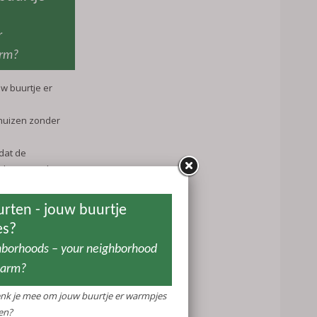
r
arm?
w buurtje er
 huizen zonder
dat de
t beste werkt
len.
s. Dat weten we
at de hele wijk
ssing.
r uit te
ten (zie het
t minimaal twee
men met ons na