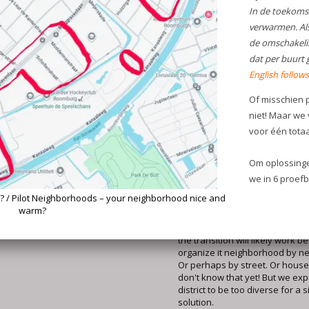
willen denken. Hoe verwarmen
in jouw buurt(je) over twintig ja
Heb je belangstelling?
We hore
Woon je niet in een van de pro
maar heb je wel belangstelling
aan! E-mail:
maarten@duurzaamleiden.
Pilot Neighborhoods – your
neighborhood nice and wa
Will you help us think about h
neighborhood nice and warm?
In the future, we want to heat
without gas. As the PBW Warm
(PBW Heating Working Group), 
the transition will likely work be
organize it neighborhood by n
Or perhaps by street. Or hous
don't know that yet! But we exp
district to be too diverse for a s
solution.