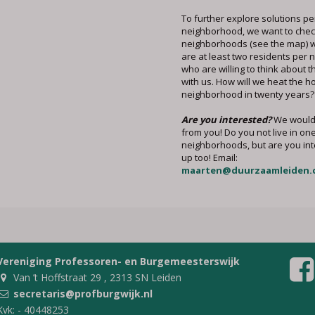
To further explore solutions pe
neighborhood, we want to check 
neighborhoods (see the map) 
are at least two residents per
who are willing to think about t
with us. How will we heat the h
neighborhood in twenty years?
Are you interested?
We would 
from you! Do you not live in one
neighborhoods, but are you int
up too! Email:
maarten@duurzaamleiden.
Vereniging Professoren- en Burgemeesterswijk
Van ’t Hoffstraat 29 , 2313 SN Leiden
secretaris@profburgwijk.nl
Kvk: - 40448253