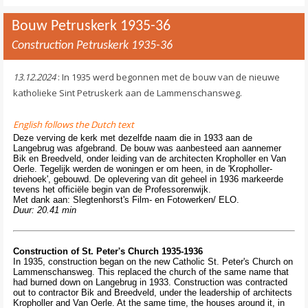
Contact
>
Bouw Petruskerk 1935-36
Construction Petruskerk 1935-36
13.12.2024
: In 1935 werd begonnen met de bouw van de nieuwe
katholieke Sint Petruskerk aan de Lammenschansweg.
English follows the Dutch text
Deze verving de kerk met dezelfde naam die in 1933 aan de
Langebrug was afgebrand. De bouw was aanbesteed aan aannemer
Bik en Breedveld, onder leiding van de architecten Kropholler en Van
Oerle. Tegelijk werden de woningen er om heen, in de 'Kropholler-
driehoek', gebouwd. De oplevering van dit geheel in 1936 markeerde
tevens het officiële begin van de Professorenwijk.
Met dank aan: Slegtenhorst's Film- en Fotowerken/ ELO.
Duur: 20.41 min
Construction of St. Peter's Church 1935-1936
In 1935, construction began on the new Catholic St. Peter's Church on
Lammenschansweg. This replaced the church of the same name that
had burned down on Langebrug in 1933. Construction was contracted
out to contractor Bik and Breedveld, under the leadership of architects
Kropholler and Van Oerle. At the same time, the houses around it, in