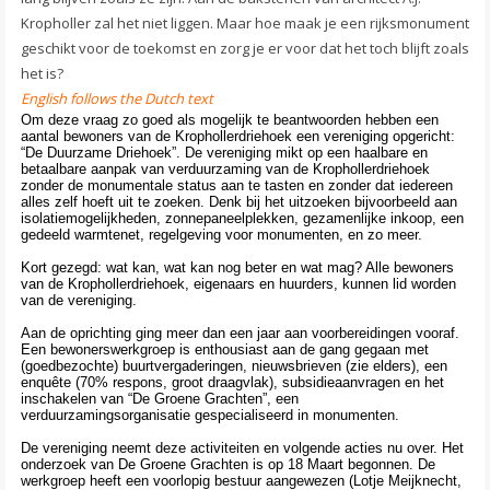
Kropholler zal het niet liggen. Maar hoe maak je een rijksmonument
geschikt voor de toekomst en zorg je er voor dat het toch blijft zoals
het is?
English follows the Dutch text
Om deze vraag zo goed als mogelijk te beantwoorden hebben een
aantal bewoners van de Krophollerdriehoek een vereniging opgericht:
“De Duurzame Driehoek”. De vereniging mikt op een haalbare en
betaalbare aanpak van verduurzaming van de Krophollerdriehoek
zonder de monumentale status aan te tasten en zonder dat iedereen
alles zelf hoeft uit te zoeken. Denk bij het uitzoeken bijvoorbeeld aan
isolatiemogelijkheden, zonnepaneelplekken, gezamenlijke inkoop, een
gedeeld warmtenet, regelgeving voor monumenten, en zo meer.
Kort gezegd: wat kan, wat kan nog beter en wat mag? Alle bewoners
van de Krophollerdriehoek, eigenaars en huurders, kunnen lid worden
van de vereniging.
Aan de oprichting ging meer dan een jaar aan voorbereidingen vooraf.
Een bewonerswerkgroep is enthousiast aan de gang gegaan met
(goedbezochte) buurtvergaderingen, nieuwsbrieven (zie elders), een
enquête (70% respons, groot draagvlak), subsidieaanvragen en het
inschakelen van “De Groene Grachten”, een
verduurzamingsorganisatie gespecialiseerd in monumenten.
De vereniging neemt deze activiteiten en volgende acties nu over. Het
onderzoek van De Groene Grachten is op 18 Maart begonnen. De
werkgroep heeft een voorlopig bestuur aangewezen (Lotje Meijknecht,