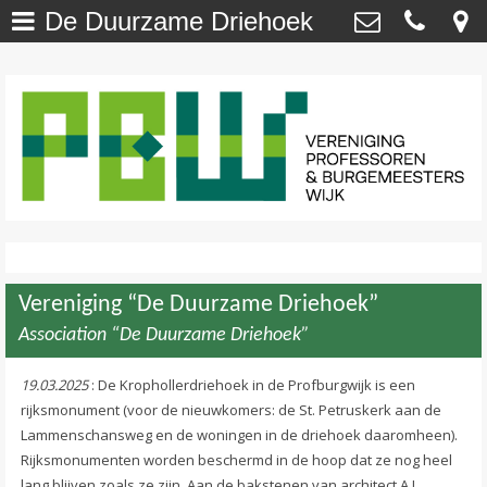
De Duurzame Driehoek
Welkom
>
Vereniging Professoren- en
Burgemeesterswijk
Onze Wijk - NU
>
Van ’t Hoffstraat 29 , 2313 SN Leiden
secretaris@profburgwijk.nl
Onze Wijk - TOEN
>
Kvk: - 40448253
Vereniging
>
Wijkwijzer
>
Vereniging “De Duurzame Driehoek”
DuurzaamWijzer
>
Association “De Duurzame Driehoek”
Wijkkrant
>
19.03.2025
: De Krophollerdriehoek in de Profburgwijk is een
rijksmonument (voor de nieuwkomers: de St. Petruskerk aan de
Agenda / Calendar
>
Lammenschansweg en de woningen in de driehoek daaromheen).
Rijksmonumenten worden beschermd in de hoop dat ze nog heel
Contact
>
lang blijven zoals ze zijn. Aan de bakstenen van architect A.J.