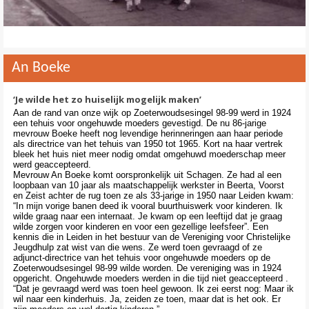
Contact
>
An Boeke
‘Je wilde het zo huiselijk mogelijk maken’
Aan de rand van onze wijk op Zoeterwoudsesingel 98-99 werd in 1924
een tehuis voor ongehuwde moeders gevestigd. De nu 86-jarige
mevrouw Boeke heeft nog levendige herinneringen aan haar periode
als directrice van het tehuis van 1950 tot 1965. Kort na haar vertrek
bleek het huis niet meer nodig omdat omgehuwd moederschap meer
werd geaccepteerd.
Mevrouw An Boeke komt oorspronkelijk uit Schagen. Ze had al een
loopbaan van 10 jaar als maatschappelijk werkster in Beerta, Voorst
en Zeist achter de rug toen ze als 33-jarige in 1950 naar Leiden kwam:
“In mijn vorige banen deed ik vooral buurthuiswerk voor kinderen. Ik
wilde graag naar een internaat. Je kwam op een leeftijd dat je graag
wilde zorgen voor kinderen en voor een gezellige leefsfeer”. Een
kennis die in Leiden in het bestuur van de Vereniging voor Christelijke
Jeugdhulp zat wist van die wens. Ze werd toen gevraagd of ze
adjunct-directrice van het tehuis voor ongehuwde moeders op de
Zoeterwoudsesingel 98-99 wilde worden. De vereniging was in 1924
opgericht. Ongehuwde moeders werden in die tijd niet geaccepteerd .
“Dat je gevraagd werd was toen heel gewoon. Ik zei eerst nog: Maar ik
wil naar een kinderhuis. Ja, zeiden ze toen, maar dat is het ook. Er