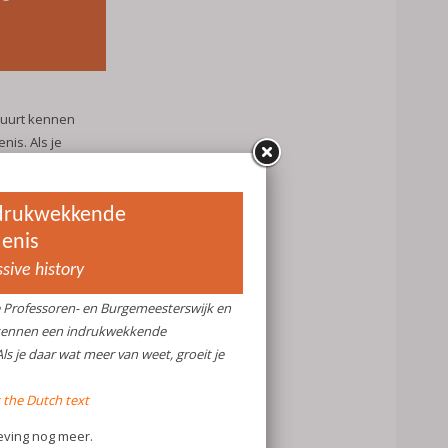
n
buurt kennen
is. Als je
 je waardering
aar de naam van
 de oudste
wijk is
 oudere
 vele winkels
d is met het
oop de Tweede
g vanaf haar
arde gehecht
eebeleven van