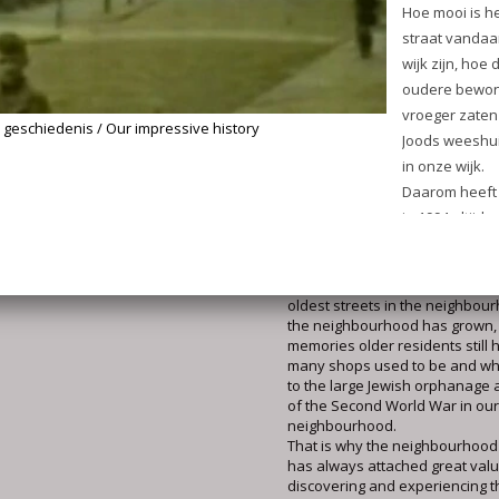
de wijkgeschiedenis, bijvoorbee
persoonlijke herinneringen va
wijkbewoners (oral History). All
de loop van de jaren aan is ge
de website samen.
Our impressive history
The Professoren- en Burgemee
Rijndijkbuurt have an impressive
you know a bit more about it, y
appreciation for your surroundi
even more. How wonderful it i
the name of your street comes 
oldest streets in the neighbou
the neighbourhood has grown,
memories older residents still
many shops used to be and w
to the large Jewish orphanage 
of the Second World War in our
neighbourhood.
That is why the neighbourhood
has always attached great valu
discovering and experiencing th