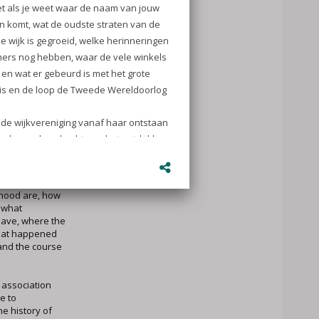
ld in
n oudere
es wat daar in
daan, komt op
sterswijk and
 history. If
our
ngs will grow
s to know where
from, what the
rhood are, how
 what
 have, where the
hat happened
and the course
 association
e to
e history of