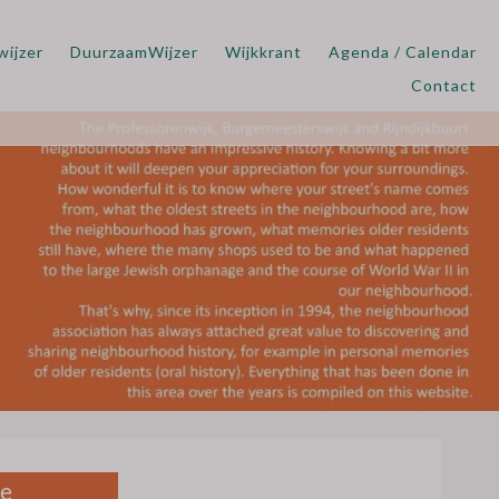
wijzer
DuurzaamWijzer
Wijkkrant
Agenda / Calendar
Contact
de