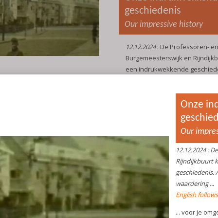
geschiedenis
Our impressive history
12.12.2024
: De Professoren- e
Burgemeesterswijk en Rijndijk
een indrukwekkende geschieden
daar wat meer van weet, groeit
...
English follows the Dutch text
... voor je omgeving nog meer.
Hoe mooi is het als je weet w
jouw straat vandaan komt, wat
straten van de wijk zijn, hoe de 
gegroeid, welke herinneringen
bewoners nog hebben, waar de
vroeger zaten en wat er gebeur
grote Joods weeshuis en de l
Wereldoorlog in onze wijk.
Daarom heeft de wijkverenigin
ontstaan in 1994 altijd veel wa
aan het ontdekken en laten m