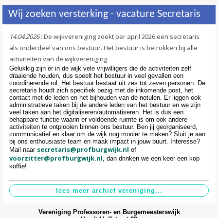
Wij zoeken versterking - vacature Secretaris
14.04.2026
: De wijkvereniging zoekt per april 2026 een secretaris
als onderdeel van ons bestuur. Het bestuur is betrokken bij alle
activiteiten van de wijkvereniging.
Gelukkig zijn er in de wijk vele vrijwilligers die de activiteiten zelf
draaiende houden, dus speelt het bestuur in veel gevallen een
coördinerende rol. Het bestuur bestaat uit zes tot zeven personen. De
secretaris houdt zich specifiek bezig met de inkomende post, het
contact met de leden en het bijhouden van de notulen. Er liggen ook
administratieve taken bij de andere leden van het bestuur en we zijn
veel taken aan het digitaliseren/automatiseren. Het is dus een
behapbare functie waarin er voldoende ruimte is om ook andere
activiteiten te ontplooien binnen ons bestuur. Ben jij georganiseerd,
communicatief en klaar om de wijk nog mooier te maken? Sluit je aan
bij ons enthousiaste team en maak impact in jouw buurt. Interesse?
secretaris@profburgwijk.nl
Mail naar
of
voorzitter@profburgwijk.nl
, dan drinken we een keer een kop
koffie!
Vereniging Professoren- en Burgemeesterswijk