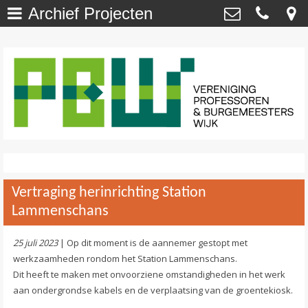
Archief Projecten
Welkom
>
Vereniging Professoren- en
Burgemeesterswijk
Onze Wijk - NU
>
Van ’t Hoffstraat 29 , 2313 SN Leiden
secretaris@profburgwijk.nl
Onze Wijk - TOEN
>
Kvk: - 40448253
Vereniging
>
Wijkwijzer
>
Vertraging herinrichting Station
DuurzaamWijzer
>
Lammenschans
Wijkkrant
>
25 juli 2023
| Op dit moment is de aannemer gestopt met
werkzaamheden rondom het Station Lammenschans.
Agenda / Calendar
>
Dit heeft te maken met onvoorziene omstandigheden in het werk
aan ondergrondse kabels en de verplaatsing van de groentekiosk.
Contact
>