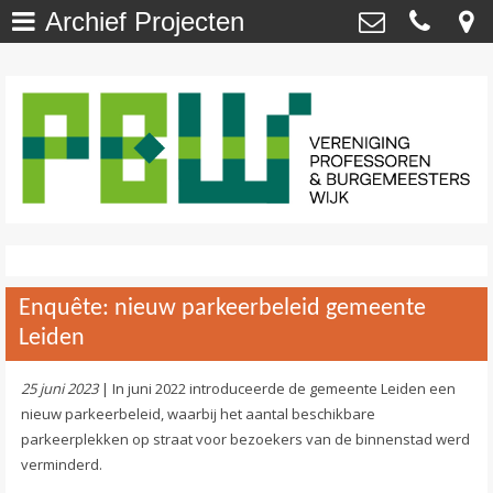
Archief Projecten
Welkom
>
Vereniging Professoren- en
Burgemeesterswijk
Onze Wijk - NU
>
Van ’t Hoffstraat 29 , 2313 SN Leiden
secretaris@profburgwijk.nl
Onze Wijk - TOEN
>
Kvk: - 40448253
Vereniging
>
Wijkwijzer
>
Enquête: nieuw parkeerbeleid gemeente
DuurzaamWijzer
>
Leiden
Wijkkrant
>
25 juni 2023
| In juni 2022 introduceerde de gemeente Leiden een
nieuw parkeerbeleid, waarbij het aantal beschikbare
Agenda / Calendar
>
parkeerplekken op straat voor bezoekers van de binnenstad werd
verminderd.
Contact
>