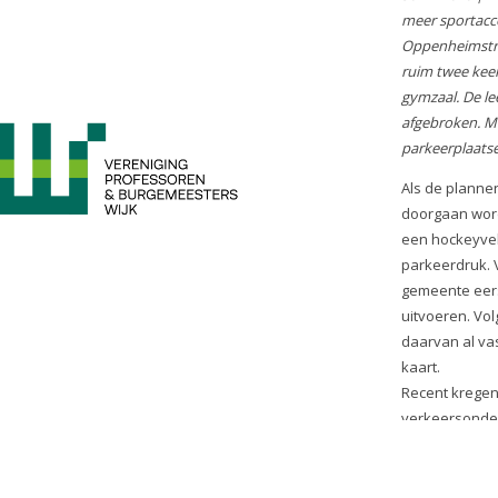
30-11-2020 |
De gemeente meen
behoefte is aan meer sportac
onze wijk. Aan de Oppenheimst
een sportzaal bouwen, die rui
groot is als de eerder gepland
leegstaande school wordt hier
afgebroken. Meer sporters be
meer parkeerplaatsen. Een stuk
die zijn er niet.
Als de plannen van D66, Groen
PvdA doorgaan wordt een deel
Roomburgerpark een hockeyvel
veroorzaakt nog meer parkeerd
avonds. Daarom zal de gemeen
verkeersonderzoek laten uitvo
menigeen staat de uitkomst daa
extra parkeerruimte is geen ha
Recent kregen wij het bericht d
verkeersonderzoek is uitgestel