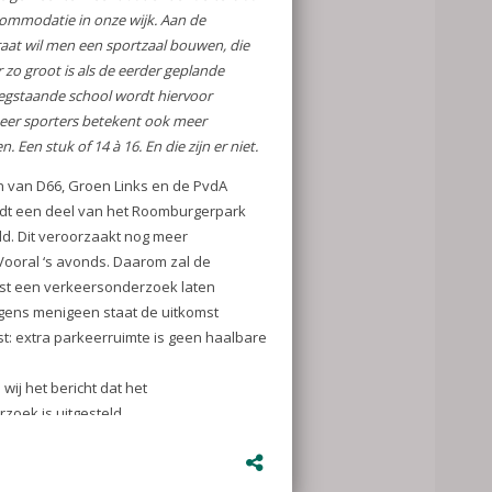
t dat er
commodatie in
raat wil men
m twee keer zo
e gymzaal. De
voor
tekent ook
 of 14 à 16. En
 Links en de
 van het
d. Dit
ruk. Vooral ‘s
te eerst een
eren. Volgens
rvan al vast:
albare kaart.
at het
d.