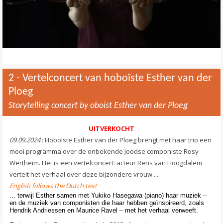
Contact
>
2 - Vertelconcert van hoboïste Esther van der
Ploeg
Storytelling concert by oboist Esther van der Ploeg
UITVERKOCHT
09.09.2024
: Hoboïste Esther van der Ploeg brengt met haar trio een
mooi programma over de onbekende Joodse componiste Rosy
Wertheim. Het is een vertelconcert: acteur Rens van Hoogdalem
vertelt het verhaal over deze bijzondere vrouw ....
English follows the Dutch text
... terwijl Esther samen met Yukiko Hasegawa (piano) haar muziek –
en de muziek van componisten die haar hebben geïnspireerd, zoals
Hendrik Andriessen en Maurice Ravel – met het verhaal verweeft.