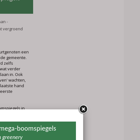
aan -
t vergroend
uurtgenoten een
n de gemeente.
d zelfs
wat verder
laan in. Ook
ven' wachten,
 laatste hand
 eerste
omspiegels in
le jaren veel
erken die zijn
perspectief
anaalweg!