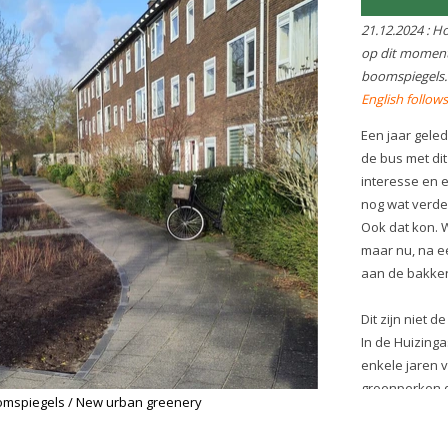
De hierboven genoemde buurtt
initiatief van de gemeente en 
de wijkgenoten aangelegd. Wist
andersom kan? Op de pagina
slag
van de gemeente kunt u l
hulp van de gemeente de boom
gevel voor uw huis van groen k
Daar staan zelfs nog veel mee
mogelijkheden, zoals een buur
boom adopteren of tegels op la
uw eigen tuin vergroend.
New urban greenery
Corner Franchimontlaan - Kana
currently being greened with ex
neighbourhood gardens.
A year ago, the residents receiv
the mail with this plan from the 
There was a lot of interest and
even asked to extend the green
further into Franchimontlaan. 