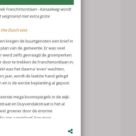
uinen zijn op
met support van
 u dat het ook
Samen aan de
ezen hoe u met
spiegel of
unt voorzien.
r
tmoestuin, een
ten halen als u
alweg is
tra large
ed a letter in
municipality.
 they were
 areas a bit
That was also