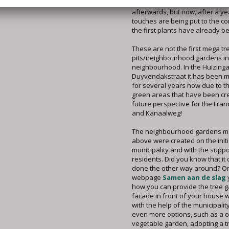
possible. However, it took a 'litt
afterwards, but now, after a yea
touches are being put to the c
the first plants have already b
These are not the first mega tr
pits/neighbourhood gardens in
neighbourhood. In the Huizing
Duyvendakstraat it has been 
for several years now due to 
green areas that have been cre
future perspective for the Fra
and Kanaalweg!
The neighbourhood gardens m
above were created on the initi
municipality and with the suppo
residents. Did you know that it
done the other way around? On
webpage
Samen aan de slag
how you can provide the tree g
facade in front of your house 
with the help of the municipalit
even more options, such as a 
vegetable garden, adopting a t