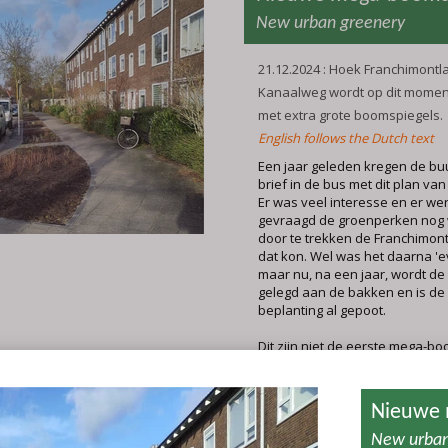
New urban greenery
21.12.2024 : Hoek Franchimontl
Kanaalweg wordt op dit momen
met extra grote boomspiegels.
English follows the Dutch text
Een jaar geleden kregen de b
brief in de bus met dit plan va
Er was veel interesse en er wer
gevraagd de groenperken nog 
door te trekken de Franchimont
dat kon. Wel was het daarna 'e
maar nu, na een jaar, wordt de
gelegd aan de bakken en is de
beplanting al gepoot.
Dit zijn niet de eerste mega-bo
de wijk. In de Huizingastraat en
Duyvendakstraat is het al enke
groener door de enorme groenp
aangelegd. Een mooi toekomst
voor de Franchimontlaan en K