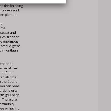
le' time
r, the finishing
ontainers and
een planted.
ee
 the
astraat and
much greener
the enormous
ated. A great
nchimontlaan
entioned
ative of the
rt of the
 can also be
 the Council
you can read
ardens or a
with greenery
y. There are
community
ree or having