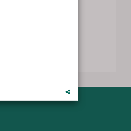
 zijn er 400
oners. Dat
fleurig
in de wijk.
e met