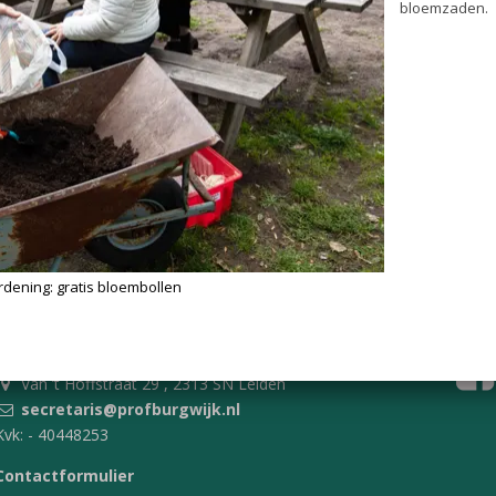
bloembollen
Op 28 september
- Burendag -
bollen uitgedeeld aan wijkbew
belooft weer veel kleurrijke en 
boomspiegels komend voorjaar 
Dan komt er ook weer een acti
bloemzaden.
Vereniging Professoren- en Burgemeesterswijk
Van ’t Hoffstraat 29 , 2313 SN Leiden
secretaris@profburgwijk.nl
Kvk: - 40448253
Contactformulier